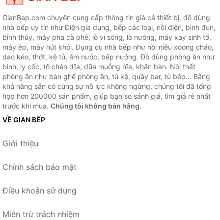
GianBep.com chuyên cung cấp thông tin giá cả thiết bị, đồ dùng
nhà bếp uy tín như Điện gia dụng, bếp các loại, nồi điện, bình đun,
bình thủy, máy pha cà phê, lò vi sóng, lò nướng, máy xay sinh tố,
máy ép, máy hút khói. Dụng cụ nhà bếp như nồi niêu xoong chảo,
dao kéo, thớt, kệ tủ, ấm nước, bếp nướng. Đồ dùng phòng ăn như
bình, ly cốc, tô chén dĩa, đũa muỗng nĩa, khăn bàn. Nội thất
phòng ăn như bàn ghế phòng ăn, tủ kệ, quầy bar, tủ bếp... Bằng
khả năng sẵn có cùng sự nỗ lực không ngừng, chúng tôi đã tổng
hợp hơn 200000 sản phẩm, giúp bạn so sánh giá, tìm giá rẻ nhất
trước khi mua.
Chúng tôi không bán hàng.
VỀ GIAN BẾP
Giới thiệu
Chính sách bảo mật
Điều khoản sử dụng
Miễn trừ trách nhiệm