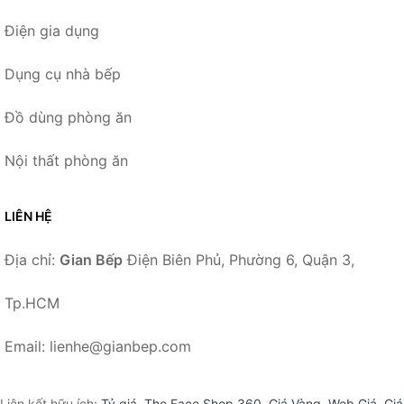
Điện gia dụng
Dụng cụ nhà bếp
Đồ dùng phòng ăn
Nội thất phòng ăn
LIÊN HỆ
Địa chỉ:
Gian Bếp
Điện Biên Phủ, Phường 6, Quận 3,
Tp.HCM
Email: lienhe@gianbep.com
Liên kết hữu ích:
Tỷ giá
,
The Face Shop 360
,
Giá Vàng
,
Web Giá
,
Giá