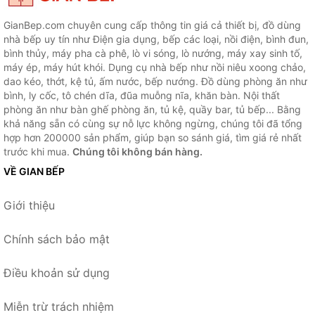
GianBep.com chuyên cung cấp thông tin giá cả thiết bị, đồ dùng
nhà bếp uy tín như Điện gia dụng, bếp các loại, nồi điện, bình đun,
bình thủy, máy pha cà phê, lò vi sóng, lò nướng, máy xay sinh tố,
máy ép, máy hút khói. Dụng cụ nhà bếp như nồi niêu xoong chảo,
dao kéo, thớt, kệ tủ, ấm nước, bếp nướng. Đồ dùng phòng ăn như
bình, ly cốc, tô chén dĩa, đũa muỗng nĩa, khăn bàn. Nội thất
phòng ăn như bàn ghế phòng ăn, tủ kệ, quầy bar, tủ bếp... Bằng
khả năng sẵn có cùng sự nỗ lực không ngừng, chúng tôi đã tổng
hợp hơn 200000 sản phẩm, giúp bạn so sánh giá, tìm giá rẻ nhất
trước khi mua.
Chúng tôi không bán hàng.
VỀ GIAN BẾP
Giới thiệu
Chính sách bảo mật
Điều khoản sử dụng
Miễn trừ trách nhiệm