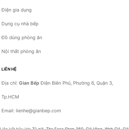
Điện gia dụng
Dụng cụ nhà bếp
Đồ dùng phòng ăn
Nội thất phòng ăn
LIÊN HỆ
Địa chỉ:
Gian Bếp
Điện Biên Phủ, Phường 6, Quận 3,
Tp.HCM
Email: lienhe@gianbep.com
Liên kết hữu ích:
Tỷ giá
,
The Face Shop 360
,
Giá Vàng
,
Web Giá
,
Giá