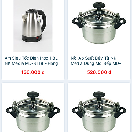
Ấm Siêu Tốc Điện Inox 1.8L
Nồi Áp Suất Đáy Từ NK
NK Media MD-ST18 - Hàng
Media Dùng Mọi Bếp MD-
Chính Hãng
GPC20 (4 lít) - Màu Ngẫu
136.000 đ
520.000 đ
Nhiên - Hàng Chính Hãng