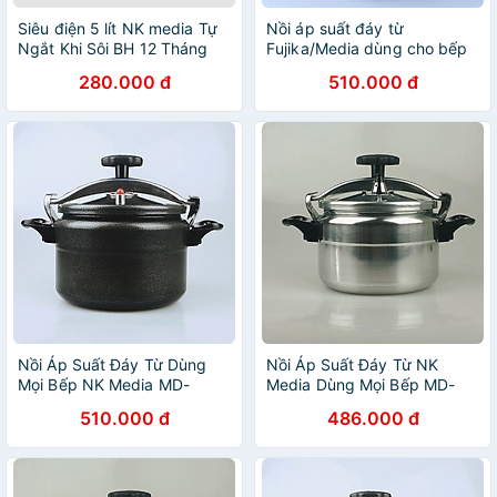
Siêu điện 5 lít NK media Tự
Nồi áp suất đáy từ
Ngắt Khi Sôi BH 12 Tháng
Fujika/Media dùng cho bếp
hàng chính hãng
từ, bếp ga hàng chính hãng
280.000 đ
510.000 đ
Nồi Áp Suất Đáy Từ Dùng
Nồi Áp Suất Đáy Từ NK
Mọi Bếp NK Media MD-
Media Dùng Mọi Bếp MD-
GPC204D 4 lít - Hàng Chính
GPC204T (4 lít) - Hàng
510.000 đ
486.000 đ
Hãng
Chính Hãng