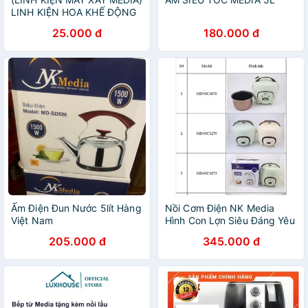
LINH KIỆN HOA KHẾ ĐỘNG
CƠ, DAO XAY MÁY XAY SINH
25.000 đ
180.000 đ
TỐ Media MD823
Ấm Điện Đun Nước 5lít Hàng
Nồi Cơm Điện NK Media
Việt Nam
Hình Con Lợn Siêu Đáng Yêu
Dung tích 1L/1.2L/ 1.8L ,
205.000 đ
345.000 đ
Hàng chính hãng Bảo Hành
12 Tháng