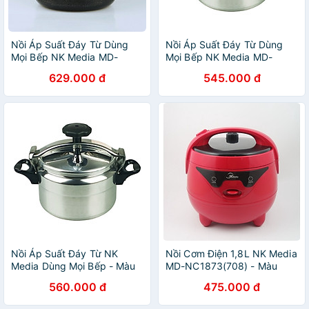
Nồi Áp Suất Đáy Từ Dùng
Nồi Áp Suất Đáy Từ Dùng
Mọi Bếp NK Media MD-
Mọi Bếp NK Media MD-
GPC247D 7 lít - Hàng Chính
GPC225 (5 lít) - Màu Ngẫu
629.000 đ
545.000 đ
Hãng
Nhiên - Hàng Chính Hãng
Nồi Áp Suất Đáy Từ NK
Nồi Cơm Điện 1,8L NK Media
Media Dùng Mọi Bếp - Màu
MD-NC1873(708) - Màu
Ngẫu Nhiên - Hàng Chính
Ngẫu Nhiên - Hàng Chính
560.000 đ
475.000 đ
Hãng
Hãng