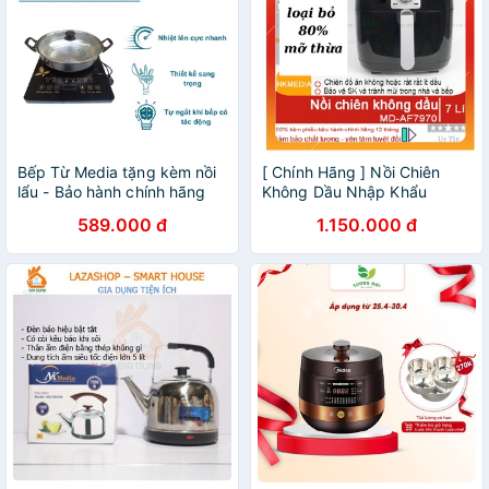
Bếp Từ Media tặng kèm nồi
[ Chính Hãng ] Nồi Chiên
lẩu - Bảo hành chính hãng
Không Dầu Nhập Khẩu
toàn quốc 12 tháng
Media -7 lít -MD-AF7970-
589.000 đ
1.150.000 đ
Loại Bỏ 80% Lượng Mỡ
Thừa-Bảo Hành 12 Tháng