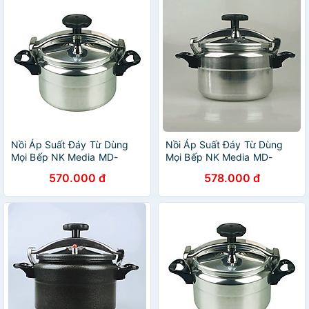
Nồi Áp Suất Đáy Từ Dùng
Nồi Áp Suất Đáy Từ Dùng
Mọi Bếp NK Media MD-
Mọi Bếp NK Media MD-
GPC247 (7 lít) - Màu Ngẫu
GPC247T 7 lít - Hàng Chính
570.000 đ
578.000 đ
Nhiên - Hàng Chính Hãng
Hãng