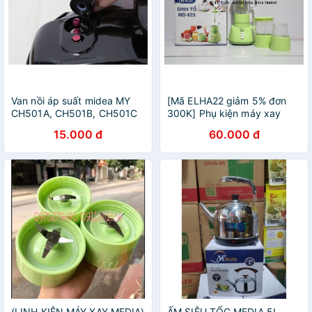
Van nồi áp suất midea MY
[Mã ELHA22 giảm 5% đơn
CH501A, CH501B, CH501C
300K] Phụ kiện máy xay
media MD826 - cối thủy tinh
15.000 đ
60.000 đ
sinh tố, cối nhỏ, cối nhỡ, cụm
dao, gioăng...
(LINH KIỆN MÁY XAY MEDIA)
ẤM SIÊU TỐC MEDIA 5L