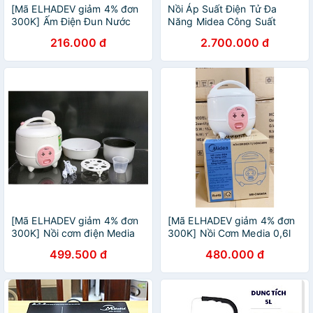
[Mã ELHADEV giảm 4% đơn
Nồi Áp Suất Điện Tử Đa
300K] Ấm Điện Đun Nước
Năng Midea Công Suất
5lít Hàng Việt Nam
1000W, Bảo Hành 12 Tháng,
216.000 đ
2.700.000 đ
1 Đổi 1 Trong 30 Ngày
SM00247
[Mã ELHADEV giảm 4% đơn
[Mã ELHADEV giảm 4% đơn
300K] Nồi cơm điện Media
300K] Nồi Cơm Media 0,6l
0.6SA (sẵn)MR-CM06SA
CM-0,6SA ( Bảo Hành Chính
499.500 đ
480.000 đ
Hãng 1 Năm )