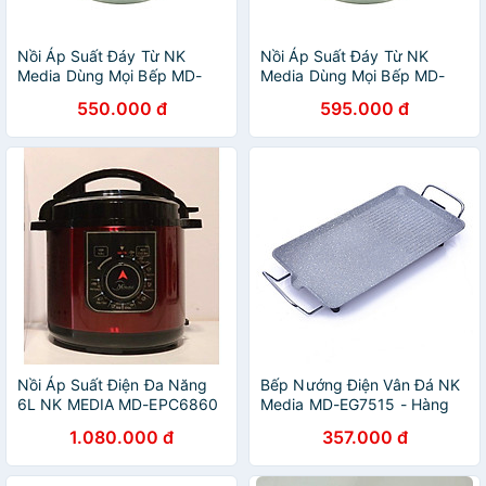
Nồi Áp Suất Đáy Từ NK
Nồi Áp Suất Đáy Từ NK
Media Dùng Mọi Bếp MD-
Media Dùng Mọi Bếp MD-
GPC22 (5 lít) - Màu Ngẫu
GPC24 (7 lít) - Màu Ngẫu
550.000 đ
595.000 đ
Nhiên - Hàng Chính Hãng
Nhiên - Hàng Chính Hãng
Nồi Áp Suất Điện Đa Năng
Bếp Nướng Điện Vân Đá NK
6L NK MEDIA MD-EPC6860
Media MD-EG7515 - Hàng
- Màu Ngẫu Nhiên - Hàng
Chính Hãng
1.080.000 đ
357.000 đ
Chính Hãng