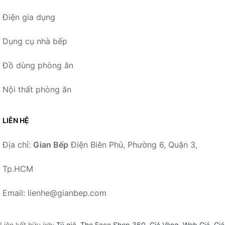
Điện gia dụng
Dụng cụ nhà bếp
Đồ dùng phòng ăn
Nội thất phòng ăn
LIÊN HỆ
Địa chỉ:
Gian Bếp
Điện Biên Phủ, Phường 6, Quận 3,
Tp.HCM
Email: lienhe@gianbep.com
Liên kết hữu ích:
Tỷ giá
,
The Face Shop 360
,
Giá Vàng
,
Web Giá
,
Giá