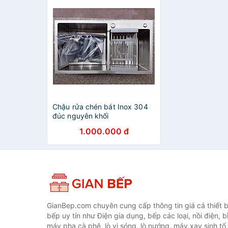
Chậu rửa chén bát Inox 304
đúc nguyên khối
1.000.000 đ
GianBep.com chuyên cung cấp thông tin giá cả thiết b
bếp uy tín như Điện gia dụng, bếp các loại, nồi điện, b
máy pha cà phê, lò vi sóng, lò nướng, máy xay sinh tố