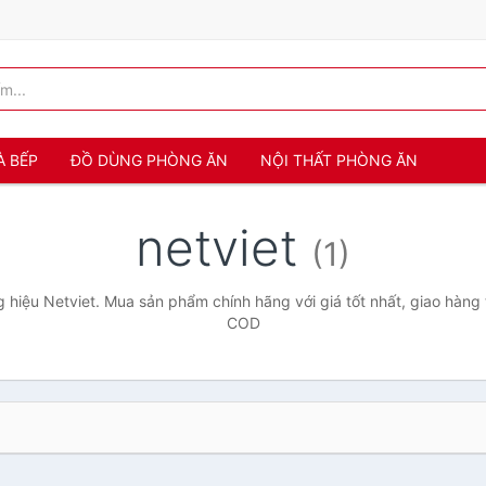
À BẾP
ĐỒ DÙNG PHÒNG ĂN
NỘI THẤT PHÒNG ĂN
netviet
(1)
hiệu Netviet. Mua sản phẩm chính hãng với giá tốt nhất, giao hàng 
COD