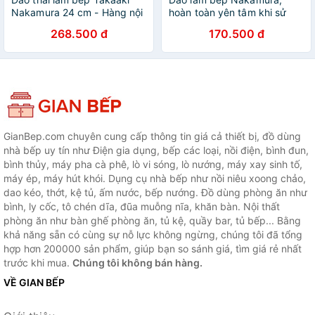
Nakamura 24 cm - Hàng nội
hoàn toàn yên tâm khi sử
địa Nhật Bản
dụng, sắc bén và bền với
268.500 đ
170.500 đ
thời gian - nội địa Nhật Bản
GianBep.com chuyên cung cấp thông tin giá cả thiết bị, đồ dùng
nhà bếp uy tín như Điện gia dụng, bếp các loại, nồi điện, bình đun,
bình thủy, máy pha cà phê, lò vi sóng, lò nướng, máy xay sinh tố,
máy ép, máy hút khói. Dụng cụ nhà bếp như nồi niêu xoong chảo,
dao kéo, thớt, kệ tủ, ấm nước, bếp nướng. Đồ dùng phòng ăn như
bình, ly cốc, tô chén dĩa, đũa muỗng nĩa, khăn bàn. Nội thất
phòng ăn như bàn ghế phòng ăn, tủ kệ, quầy bar, tủ bếp... Bằng
khả năng sẵn có cùng sự nỗ lực không ngừng, chúng tôi đã tổng
hợp hơn 200000 sản phẩm, giúp bạn so sánh giá, tìm giá rẻ nhất
trước khi mua.
Chúng tôi không bán hàng.
VỀ GIAN BẾP