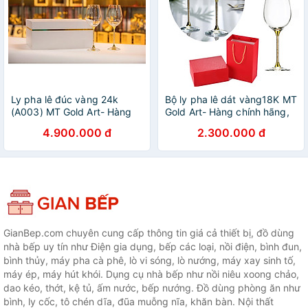
Ly pha lê đúc vàng 24k
Bộ ly pha lê dát vàng18K MT
(A003) MT Gold Art- Hàng
Gold Art- Hàng chính hãng,
chính hãng, trang trí nhà
trang trí nhà cửa, quà tặng
4.900.000 đ
2.300.000 đ
cửa, quà tặng dành cho sếp,
dành cho sếp, đối tác,
đối tác, khách hàng.
khách hàng.
GianBep.com chuyên cung cấp thông tin giá cả thiết bị, đồ dùng
nhà bếp uy tín như Điện gia dụng, bếp các loại, nồi điện, bình đun,
bình thủy, máy pha cà phê, lò vi sóng, lò nướng, máy xay sinh tố,
máy ép, máy hút khói. Dụng cụ nhà bếp như nồi niêu xoong chảo,
dao kéo, thớt, kệ tủ, ấm nước, bếp nướng. Đồ dùng phòng ăn như
bình, ly cốc, tô chén dĩa, đũa muỗng nĩa, khăn bàn. Nội thất