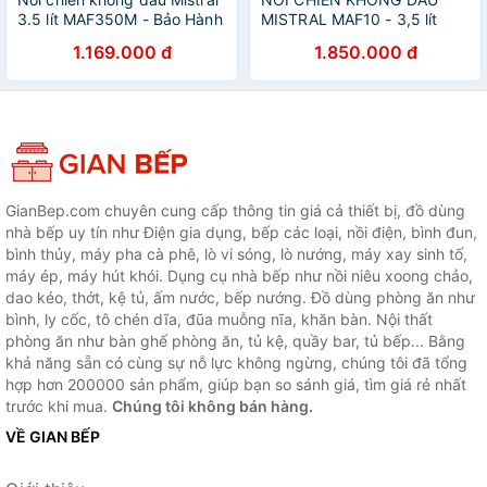
3.5 lít MAF350M - Bảo Hành
MISTRAL MAF10 - 3,5 lít
Chính Hãng 12 Tháng
1.169.000 đ
1.850.000 đ
GianBep.com chuyên cung cấp thông tin giá cả thiết bị, đồ dùng
nhà bếp uy tín như Điện gia dụng, bếp các loại, nồi điện, bình đun,
bình thủy, máy pha cà phê, lò vi sóng, lò nướng, máy xay sinh tố,
máy ép, máy hút khói. Dụng cụ nhà bếp như nồi niêu xoong chảo,
dao kéo, thớt, kệ tủ, ấm nước, bếp nướng. Đồ dùng phòng ăn như
bình, ly cốc, tô chén dĩa, đũa muỗng nĩa, khăn bàn. Nội thất
phòng ăn như bàn ghế phòng ăn, tủ kệ, quầy bar, tủ bếp... Bằng
khả năng sẵn có cùng sự nỗ lực không ngừng, chúng tôi đã tổng
hợp hơn 200000 sản phẩm, giúp bạn so sánh giá, tìm giá rẻ nhất
trước khi mua.
Chúng tôi không bán hàng.
VỀ GIAN BẾP