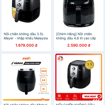
Nồi chiên không dầu 3.5L
[Chính Hãng] Nồi chiên
Mayer - nhập khẩu Malaysia
không dầu 4,8 lít cao cấp
Mistral MAF480D, Made in
1.679.000 đ
2.590.000 đ
Malaysia lỗi 1 đổi 1, bảo hành
12 tháng
Nồi chiên không dầu Mistral
NỒI CHIÊN KHÔNG DẦU