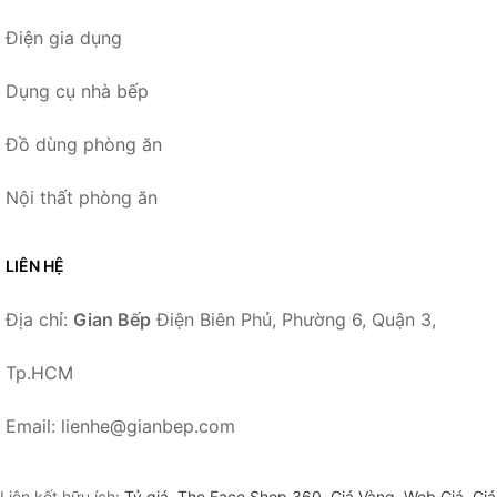
Điện gia dụng
Dụng cụ nhà bếp
Đồ dùng phòng ăn
Nội thất phòng ăn
LIÊN HỆ
Địa chỉ:
Gian Bếp
Điện Biên Phủ, Phường 6, Quận 3,
Tp.HCM
Email: lienhe@gianbep.com
Liên kết hữu ích:
Tỷ giá
,
The Face Shop 360
,
Giá Vàng
,
Web Giá
,
Giá