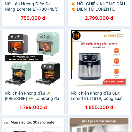
Nồi Lẩu Nướng Điện Đa
✴️ NỒI CHIÊN KHÔNG DẦU
Năng Lorente LT-780 (4Lít)
✴️ ĐIỆN TỬ LORENTE
- Chính Hãng
DUNG TÍCH 16L- LT1600
750.000 đ
2.799.000 đ
Nồi chiên không dầu ✳️
Nồi chiên không dầu 8Lit
[FREESHIP] ✳️ Lò nướng đa
Lorente LT1619, công suất
năng Lorente LT1500 15 Lít
1800W, ốp inox, bảo hành
1.799.000 đ
1.850.000 đ
,Bảo hành 12 tháng
12 tháng chính hãng