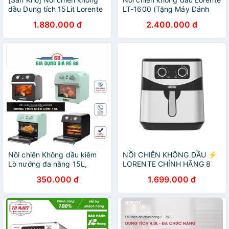
dầu Dung tích 15Lit Lorente
LT-1600 (Tặng Máy Đánh
LT-1500, công suất 1600W,
Trứng Cao Cấp) - Dung tích
1.880.000 đ
2.400.000 đ
Bảo hành 12 tháng
16 Lít ,100% INOX Siêu Bền
Đẹp
Nồi chiên Không dầu kiêm
NỒI CHIÊN KHÔNG DẦU ⚡
Lò nướng đa năng 15L,
LORENTE CHÍNH HÃNG 8
Lorente LT1500 - Hàng
LÍT LT-1619
350.000 đ
1.699.000 đ
Chính hãng, Bảo hành 12
tháng