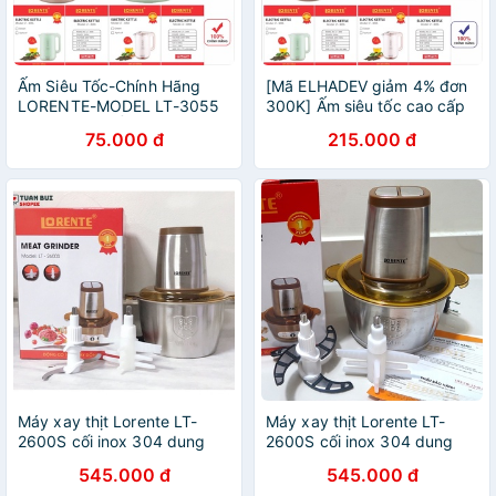
Ấm Siêu Tốc-Chính Hãng
[Mã ELHADEV giảm 4% đơn
LORENTE-MODEL LT-3055
300K] Ấm siêu tốc cao cấp
1500W 2.5L-Ấm Siêu Tốc -
Lorente LT-3099- LT 3088
75.000 đ
215.000 đ
BH 12Tháng
Bình đun siêu tốc dung tích
2,2L chính hãng
Máy xay thịt Lorente LT-
Máy xay thịt Lorente LT-
2600S cối inox 304 dung
2600S cối inox 304 dung
tích 1.8L công suất 300W -
tích 1.8L Công suất 300W -
545.000 đ
545.000 đ
Chính hãng BH 12 tháng
Hàng chính hãng BH 12