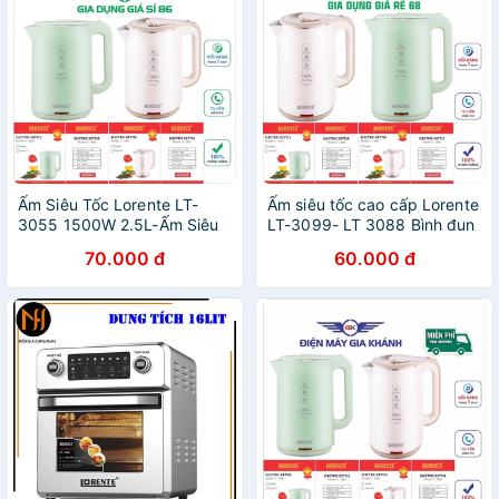
Ấm Siêu Tốc Lorente LT-
Ấm siêu tốc cao cấp Lorente
3055 1500W 2.5L-Ấm Siêu
LT-3099- LT 3088 Bình đun
Tốc hàng Chính Hãng
siêu tốc dung tích 2,5L chính
70.000 đ
60.000 đ
hãng (BH12 tháng)