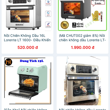
Nồi Chiên Không Dầu 16L
(Mã CHUT002 giảm 8%) Nồi
Lorente LT 1600- Điều Khiển
chiên không dầu Lorente LT-
Cảm Ứng-8 Chế Độ Cài Đặt
1500 (Tặng Bộ Kẹp Xịt Cao
520.000 đ
1.990.000 đ
Sẵn
Cấp) - Hàng chính hãng
[Sẵn Kho] Nồi chiên không
Nồi chiên không dầu Lorente