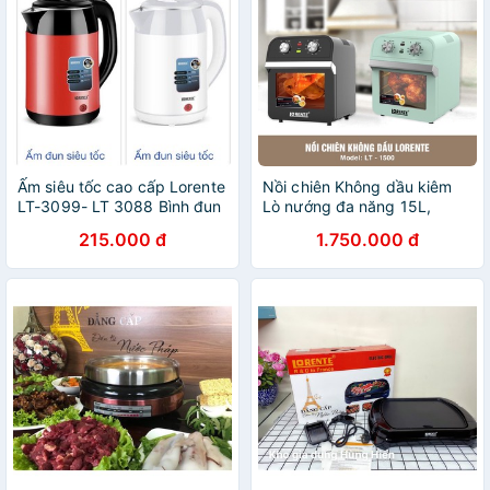
Ấm siêu tốc cao cấp Lorente
Nồi chiên Không dầu kiêm
LT-3099- LT 3088 Bình đun
Lò nướng đa năng 15L,
siêu tốc dung tích 2,2L chính
Lorente LT1500 - Hàng
215.000 đ
1.750.000 đ
hãng (BH12 tháng)
Chính hãng, Bảo hành 12
tháng