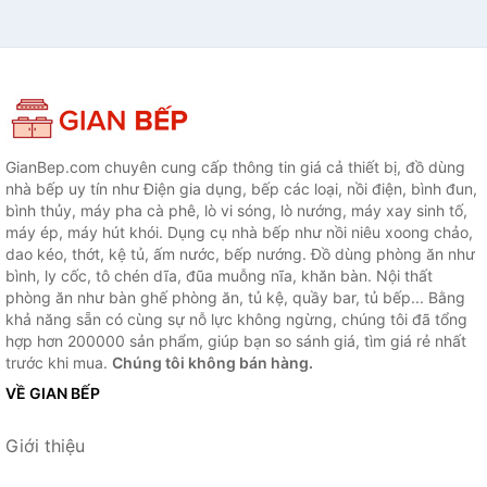
GianBep.com chuyên cung cấp thông tin giá cả thiết bị, đồ dùng
nhà bếp uy tín như Điện gia dụng, bếp các loại, nồi điện, bình đun,
bình thủy, máy pha cà phê, lò vi sóng, lò nướng, máy xay sinh tố,
máy ép, máy hút khói. Dụng cụ nhà bếp như nồi niêu xoong chảo,
dao kéo, thớt, kệ tủ, ấm nước, bếp nướng. Đồ dùng phòng ăn như
bình, ly cốc, tô chén dĩa, đũa muỗng nĩa, khăn bàn. Nội thất
phòng ăn như bàn ghế phòng ăn, tủ kệ, quầy bar, tủ bếp... Bằng
khả năng sẵn có cùng sự nỗ lực không ngừng, chúng tôi đã tổng
hợp hơn 200000 sản phẩm, giúp bạn so sánh giá, tìm giá rẻ nhất
trước khi mua.
Chúng tôi không bán hàng.
VỀ GIAN BẾP
Giới thiệu