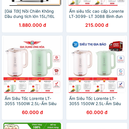
[Giá Tốt] Nồi Chiên Không
Ấm siêu tốc cao cấp Lorente
Dầu dung tích lớn 15L/16L
LT-3099- LT 3088 Bình đun
Lorente LT1600/1500 (chọn
siêu tốc dung tích 2,5LÍT
1.880.000 đ
215.000 đ
phân loại), bảo hành 12
Chính Hãng( BH12 tháng)
tháng
Ấm Siêu Tốc Lorente LT-
Ấm Siêu Tốc Lorente LT-
3055 1500W 2.5L-Ấm Siêu
3055 1500W 2.5L-Ấm Siêu
Tốc Chính Hãng-BH
Tốc Chính Hãng
60.000 đ
60.000 đ
12Tháng