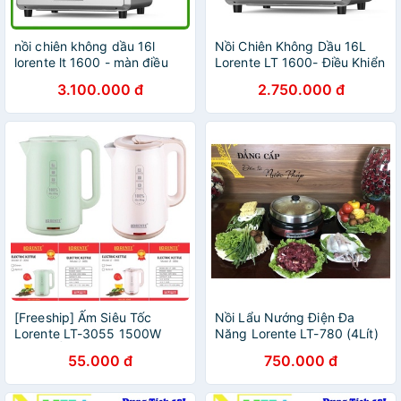
nồi chiên không dầu 16l
Nồi Chiên Không Dầu 16L
lorente lt 1600 - màn điều
Lorente LT 1600- Điều Khiển
khiển cảm ứng 8 chế độ cài
Cảm Ứng-8 Chế Độ Cài Đặt
3.100.000 đ
2.750.000 đ
đặt sẵn
Sẵn
[Freeship] Ấm Siêu Tốc
Nồi Lẩu Nướng Điện Đa
Lorente LT-3055 1500W
Năng Lorente LT-780 (4Lít)
2.5L - Ấm Siêu Tốc Chính
- Chính Hãng
55.000 đ
750.000 đ
Hãng 12 tháng