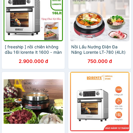
[ freeship ] nồi chiên không
Nồi Lẩu Nướng Điện Đa
dầu 16l lorente lt 1600 - màn
Năng Lorente LT-780 (4Lít)
điều khiển cảm ứng 8 chế
- Chính Hãng
2.900.000 đ
750.000 đ
độ cài đặt sẵn dễ dàng khi
sử dụng