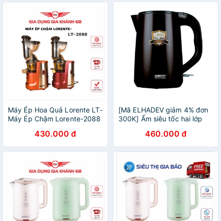
Máy Ép Hoa Quả Lorente LT-
[Mã ELHADEV giảm 4% đơn
Máy Ép Chậm Lorente-2088
300K] Ấm siêu tốc hai lớp
Hàng Chính Hãng
Lorente LT-3008 - 1,8 lít
430.000 đ
460.000 đ