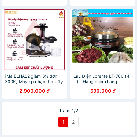
[Mã ELHA22 giảm 6% đơn
Lẩu Điện Lorente LT-780 (4
300K] Máy ép chậm trái cây
lít) - Hàng chính hãng
Lorente, máy ép trái cây hoa
2.900.000 đ
690.000 đ
quả đa năng Lorente LT-
2066
Trang 1/2
1
2