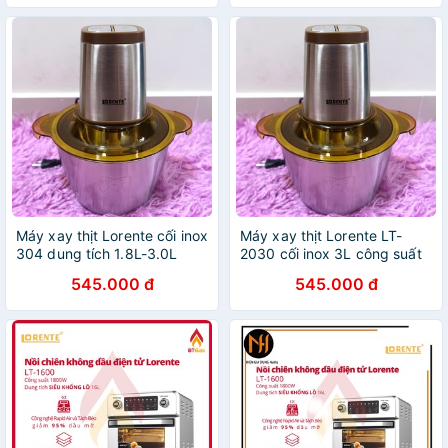
tháng
Máy xay thịt Lorente cối inox
Máy xay thịt Lorente LT-
304 dung tích 1.8L-3.0L
2030 cối inox 3L công suất
Công suất 300W/500W -
500W - Hàng chính hãng
545.000 đ
545.000 đ
Hàng chính hãng BH 12
tháng