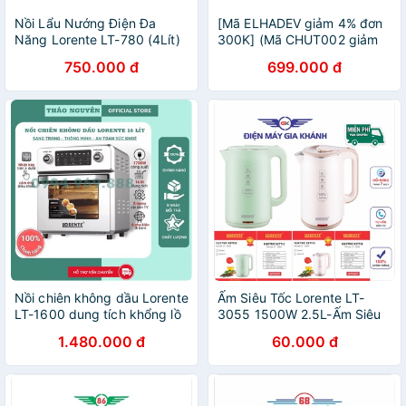
Nồi Lẩu Nướng Điện Đa
[Mã ELHADEV giảm 4% đơn
Năng Lorente LT-780 (4Lít)
300K] (Mã CHUT002 giảm
- Chính Hãng
8%) Bếp vỉ nướng điện cao
750.000 đ
699.000 đ
cấp Lorente LT-576 - Hàng
chính hãng
Nồi chiên không dầu Lorente
Ấm Siêu Tốc Lorente LT-
LT-1600 dung tích khổng lồ
3055 1500W 2.5L-Ấm Siêu
16Lít - thiết kế tinh tế- linh
Tốc Chính Hãng
1.480.000 đ
60.000 đ
hoạt( Hàng chính hãng)