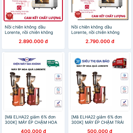
Nồi chiên không dầu
Nồi chiên không dầu
Lorente, nồi chiên không
Lorente, nồi chiên không
dầu điện tử dung tích lớn
dầu điện tử dung tích lớn
2.890.000 đ
2.790.000 đ
Lorente LT-1600 / LT-1500
16L Lorente LT-1600
[Mã ELHA22 giảm 6% đơn
[Mã ELHA22 giảm 6% đơn
300K] MÁY ÉP CHẬM HOA
300K] MÁY ÉP CHẬM TRÁI
QUẢ SAVTM
CÂY CHÍNH HÃNG SAVTM
400.000 đ
500.000 đ