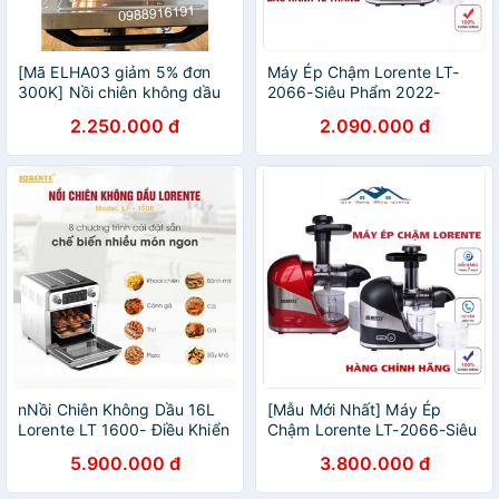
[Mã ELHA03 giảm 5% đơn
Máy Ép Chậm Lorente LT-
300K] Nồi chiên không dầu
2066-Siêu Phẩm 2022-
Lorente, nồi chiên không
Hàng Chính Hãng-BH 12
2.250.000 đ
2.090.000 đ
dầu điện tử dung tích lớn
Tháng
16L Lorente LT-1600
nNồi Chiên Không Dầu 16L
[Mẫu Mới Nhất] Máy Ép
Lorente LT 1600- Điều Khiển
Chậm Lorente LT-2066-Siêu
Cảm Ứng-8 Chế Độ Cài Đặt
Phẩm 2022- Hàng Chính
5.900.000 đ
3.800.000 đ
Sẵn
Hãng-BH 12 Tháng