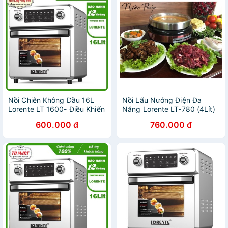
Nồi Chiên Không Dầu 16L
Nồi Lẩu Nướng Điện Đa
Lorente LT 1600- Điều Khiển
Năng Lorente LT-780 (4Lít)
Cảm Ứng-8 Chế Độ Cài Đặt
- Chính Hãng
600.000 đ
760.000 đ
Sẵn