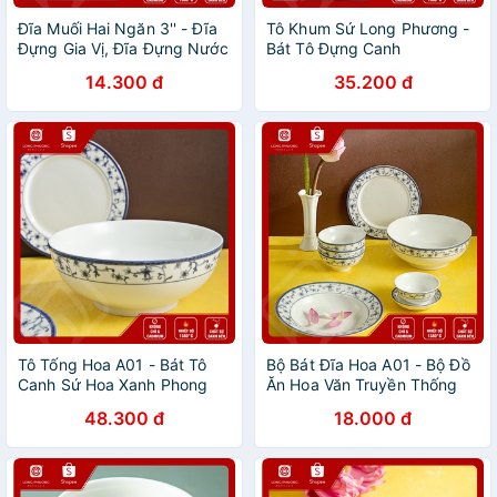
Đĩa Muối Hai Ngăn 3'' - Đĩa
Tô Khum Sứ Long Phương -
Đựng Gia Vị, Đĩa Đựng Nước
Bát Tô Đựng Canh
Chấm Sứ Long Phương
14.300 đ
35.200 đ
Tô Tống Hoa A01 - Bát Tô
Bộ Bát Đĩa Hoa A01 - Bộ Đồ
Canh Sứ Hoa Xanh Phong
Ăn Hoa Văn Truyền Thống
Cách Vintage
Cao Cấp Sứ Long Phương
48.300 đ
18.000 đ
Hàng Lẻ