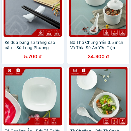
Kê đũa bằng sứ trắng cao
Bộ Thố Chưng Yến 3.5 inch
cấp - Sứ Long Phương
Và Thìa Sứ Ăn Yến Tiện
Dụng
5.700 đ
34.900 đ
Tô Choãng Ảo - Bát Tô Thiết
Tô Choãng - Bát Tô Canh