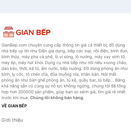
GianBep.com chuyên cung cấp thông tin giá cả thiết bị, đồ dùng
nhà bếp uy tín như Điện gia dụng, bếp các loại, nồi điện, bình đun,
bình thủy, máy pha cà phê, lò vi sóng, lò nướng, máy xay sinh tố,
máy ép, máy hút khói. Dụng cụ nhà bếp như nồi niêu xoong chảo,
dao kéo, thớt, kệ tủ, ấm nước, bếp nướng. Đồ dùng phòng ăn như
bình, ly cốc, tô chén dĩa, đũa muỗng nĩa, khăn bàn. Nội thất
phòng ăn như bàn ghế phòng ăn, tủ kệ, quầy bar, tủ bếp... Bằng
khả năng sẵn có cùng sự nỗ lực không ngừng, chúng tôi đã tổng
hợp hơn 200000 sản phẩm, giúp bạn so sánh giá, tìm giá rẻ nhất
trước khi mua.
Chúng tôi không bán hàng.
VỀ GIAN BẾP
Giới thiệu