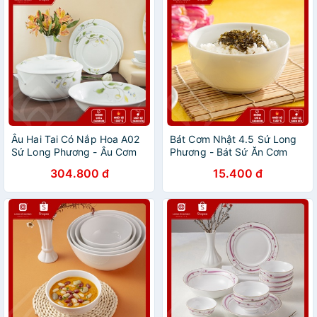
Âu Hai Tai Có Nắp Hoa A02
Bát Cơm Nhật 4.5 Sứ Long
Sứ Long Phương - Âu Cơm
Phương - Bát Sứ Ăn Cơm
Hoa Sứ Âu Canh
Phong Cách Nhật Bản
304.800 đ
15.400 đ