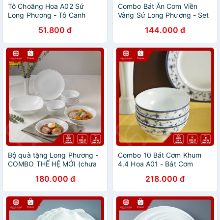
Tô Choãng Hoa A02 Sứ
Combo Bát Ăn Cơm Viền
Long Phương - Tô Canh
Vàng Sứ Long Phương - Set
Miệng Loe Sứ Hoa
6 và Set 10
51.800 đ
144.000 đ
Bộ quà tặng Long Phương -
Combo 10 Bát Cơm Khum
COMBO THẾ HỆ MỚI (chưa
4.4 Hoa A01 - Bát Cơm
bao gồm bát cơm)
Phong Cách Vintage Hoa
180.000 đ
218.000 đ
Nhí Xanh