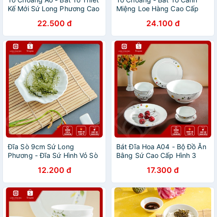
Kế Mới Sứ Long Phương Cao
Miệng Loe Hàng Cao Cấp
Cấp
Long Phương
22.500 đ
24.100 đ
Đĩa Sò 9cm Sứ Long
Bát Đĩa Hoa A04 - Bộ Đồ Ăn
Phương - Đĩa Sứ Hình Vỏ Sò
Bằng Sứ Cao Cấp Hình 3
Đựng Trang Sức Tiện Dụng
Bông Hoa
12.200 đ
17.300 đ
S3809