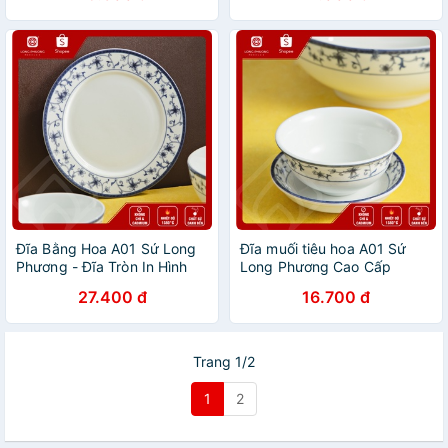
Đĩa Bằng Hoa A01 Sứ Long
Đĩa muối tiêu hoa A01 Sứ
Phương - Đĩa Tròn In Hình
Long Phương Cao Cấp
Họa Tiết Hoa Trắng Xanh
27.400 đ
16.700 đ
Trang 1/2
1
2