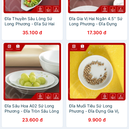
Đĩa Thuyền Sâu Lòng Sứ
Đĩa Gia Vị Hai Ngăn 4.5'' Sứ
Long Phương - Đĩa Sứ Hai
Long Phương - Đĩa Đựng
Quai Cầm Tiện Dụng
Nước Chấm
35.100 đ
17.300 đ
Đĩa Sâu Hoa A02 Sứ Long
Đĩa Muối Tiêu Sứ Long
Phương - Đĩa Tròn Sâu Lòng
Phương - Đĩa Đựng Gia Vị,
Đựng Món Sốt, Salad Hoa
Nước Chấm, Nước Sốt Bằng
23.600 đ
9.900 đ
Xanh
Sứ Cao Cấp