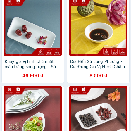
Khay gia vị hình chữ nhật
Đĩa Hến Sứ Long Phương -
màu trắng sang trọng - Sứ
Đĩa Đựng Gia Vị Nước Chấm
Long Phương
46.900 đ
8.500 đ