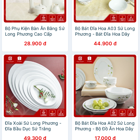
Bộ Phụ Kiện Bàn Ăn Bằng Sứ
Bộ Bát Đĩa Hoa A03 Sứ Long
Long Phương Cao Cấp
Phương - Bát Đĩa Hoa Dây
Cam Cao Cấp Hàng Lẻ chiếc
28.900 đ
44.900 đ
Đĩa Xoài Sứ Long Phương -
Bộ Bát Đĩa Hoa A02 Sứ Long
Đĩa Bầu Dục Sứ Trắng
Phương - Bộ Đồ Ăn Hoa Dây
Xanh Trang Nhã
49.300 đ
17.000 đ