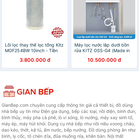
Lõi lọc thay thế lọc tổng Kitz
Máy lọc nước lắp dưới bồn
MOF254BW 10inch - Tiền
rửa KITZ OSS-G4 (Made in
lọc dân dụng, RO, 2 cấp lọc,
Japan) - Hàng chính hãng
3.800.000 đ
10.500.000 đ
nhập khẩu Nhật Bản - Hàng
chính hãng
GianBep.com chuyên cung cấp thông tin giá cả thiết bị, đồ dùng
nhà bếp uy tín như Điện gia dụng, bếp các loại, nồi điện, bình đun,
bình thủy, máy pha cà phê, lò vi sóng, lò nướng, máy xay sinh tố,
máy ép, máy hút khói. Dụng cụ nhà bếp như nồi niêu xoong chảo,
dao kéo, thớt, kệ tủ, ấm nước, bếp nướng. Đồ dùng phòng ăn như
bình, ly cốc, tô chén dĩa, đũa muỗng nĩa, khăn bàn. Nội thất