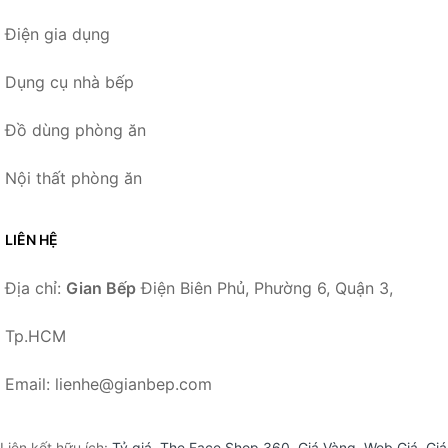
Điện gia dụng
Dụng cụ nhà bếp
Đồ dùng phòng ăn
Nội thất phòng ăn
LIÊN HỆ
Địa chỉ:
Gian Bếp
Điện Biên Phủ, Phường 6, Quận 3,
Tp.HCM
Email: lienhe@gianbep.com
Liên kết hữu ích:
Tỷ giá
,
The Face Shop 360
,
Giá Vàng
,
Web Giá
,
Giá