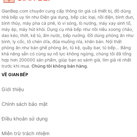
GianBep.com chuyên cung cấp thông tin giá cả thiết bị, đồ dùng
nhà bếp uy tín như Điện gia dụng, bếp các loại, nồi điện, bình đun,
bình thủy, máy pha cà phê, lò vi sóng, lò nướng, máy xay sinh tố,
máy ép, máy hút khói. Dụng cụ nhà bếp như nồi niêu xoong chảo,
dao kéo, thớt, kệ tủ, ấm nước, bếp nướng. Đồ dùng phòng ăn như
bình, ly cốc, tô chén dĩa, đũa muỗng nĩa, khăn bàn. Nội thất
phòng ăn như bàn ghế phòng ăn, tủ kệ, quầy bar, tủ bếp... Bằng
khả năng sẵn có cùng sự nỗ lực không ngừng, chúng tôi đã tổng
hợp hơn 200000 sản phẩm, giúp bạn so sánh giá, tìm giá rẻ nhất
trước khi mua.
Chúng tôi không bán hàng.
VỀ GIAN BẾP
Giới thiệu
Chính sách bảo mật
Điều khoản sử dụng
Miễn trừ trách nhiệm