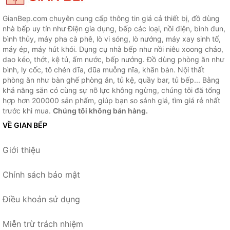
GianBep.com chuyên cung cấp thông tin giá cả thiết bị, đồ dùng
nhà bếp uy tín như Điện gia dụng, bếp các loại, nồi điện, bình đun,
bình thủy, máy pha cà phê, lò vi sóng, lò nướng, máy xay sinh tố,
máy ép, máy hút khói. Dụng cụ nhà bếp như nồi niêu xoong chảo,
dao kéo, thớt, kệ tủ, ấm nước, bếp nướng. Đồ dùng phòng ăn như
bình, ly cốc, tô chén dĩa, đũa muỗng nĩa, khăn bàn. Nội thất
phòng ăn như bàn ghế phòng ăn, tủ kệ, quầy bar, tủ bếp... Bằng
khả năng sẵn có cùng sự nỗ lực không ngừng, chúng tôi đã tổng
hợp hơn 200000 sản phẩm, giúp bạn so sánh giá, tìm giá rẻ nhất
trước khi mua.
Chúng tôi không bán hàng.
VỀ GIAN BẾP
Giới thiệu
Chính sách bảo mật
Điều khoản sử dụng
Miễn trừ trách nhiệm