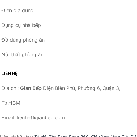
Điện gia dụng
Dụng cụ nhà bếp
Đồ dùng phòng ăn
Nội thất phòng ăn
LIÊN HỆ
Địa chỉ:
Gian Bếp
Điện Biên Phủ, Phường 6, Quận 3,
Tp.HCM
Email: lienhe@gianbep.com
Liên kết hữu ích:
Tỷ giá
,
The Face Shop 360
,
Giá Vàng
,
Web Giá
,
Giá