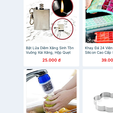
Bật Lửa Diêm Xăng Sinh Tồn
Khay Đá 24 Viên
Vuông Xài Xăng, Hộp Quẹt
Silicon Cao Cấp
Diêm Xăng Vĩnh Cửu Vuông
Nứt, Gãy, Bể C
25.000 đ
39.00
Có Móc Treo Chìa Khóa Đính
Chống Tràn Tiện
Kèm Rất Tiện Lợi