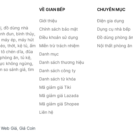
VỀ GIAN BẾP
CHUYÊN MỤC
Giới thiệu
Điện gia dụng
ị, đồ dùng nhà
Chính sách bảo mật
Dụng cụ nhà bếp
ình đun, bình thủy,
Điều khoản sử dụng
Đồ dùng phòng ă
, máy ép, máy hút
o, thớt, kệ tủ, ấm
Miễn trừ trách nhiệm
Nội thất phòng ăn
 tô chén dĩa, đũa
Danh mục
phòng ăn, tủ kệ,
Danh sách thương hiệu
 lực không ngừng,
 so sánh giá, tìm
Danh sách công ty
.
Danh sách từ khóa
Mã giảm giá Tiki
Mã giảm giá Lazada
Mã giảm giá Shopee
Liên hệ
,
Web Giá
,
Giá Coin