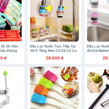
 Và 36 Viên
Đầu Lọc Nước Trực Tiếp Tại
Đầu Lọc Nước
 Dẻo Không
Vòi 6 Tầng Kèm Cổ Dê Có Co
Vòi Đá Maifan
ó Nắp Đậy
Tăng Giảm Phù Hợp Nhiều
Chất Và Nam
0 đ
29.000 đ
29
 Lợi
Loại Vòi Tiện Lợi Đem Lại
Kim Loại Đem
Nguồn Nước Tinh Khiết Cho
Nước Tinh Khi
Gia Đình