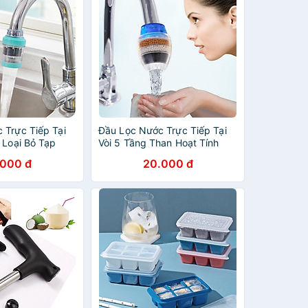
 Trực Tiếp Tại
Đầu Lọc Nước Trực Tiếp Tại
 Loại Bỏ Tạp
Vòi 5 Tầng Than Hoạt Tính
 Châm Hút Cặn
Nhanh Chóng Đơn Giản Tiện
.000 đ
20.000 đ
 Lại Nguồn
Lợi Đem Lại Nguồn Nước Tinh
ết Cho Gia Đình
Khiết Cho Gia Đình