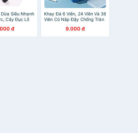
 Dừa Siêu Nhanh
Khay Đá 6 Viên, 24 Viên Và 36
c, Cây Đục Lỗ
Viên Có Nắp Đậy Chống Tràn
 Hiệu Quả Nhỏ
Tiện Lợi Cao Cấp, Chất Liệu
.000 đ
9.000 đ
g
Silicon + Nhựa Pp An Toàn