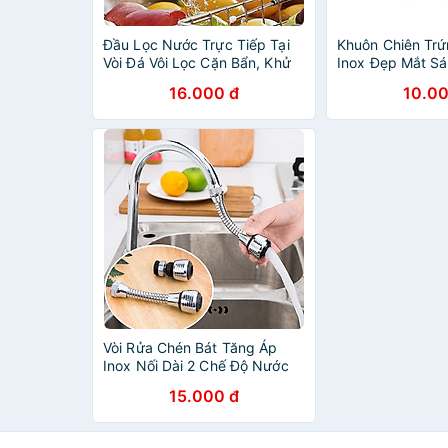
Đầu Lọc Nước Trực Tiếp Tại
Khuôn Chiên Trứ
Vòi Đá Vôi Lọc Cặn Bẩn, Khử
Inox Đẹp Mắt Sá
Mùi - Đầu Lọc Than Hoạt Tính
Hình Dễ Thương
16.000 đ
10.00
Bếp, Khuôn Rán 
Bánh - Khay Chi
Hình Cute Có N
Vòi Rửa Chén Bát Tăng Áp
Inox Nối Dài 2 Chế Độ Nước
Xoay 360 Độ Nhỏ Gọn Tiết
15.000 đ
Kiệm Nước , Không Rỉ Sét Phù
Hợp Cho Mọi Gia Đình