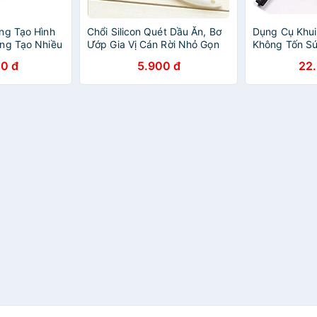
ng Tạo Hình
Chổi Silicon Quét Dầu Ăn, Bơ
Dụng Cụ Khui
ng Tạo Nhiều
Ướp Gia Vị Cán Rời Nhỏ Gọn
Không Tốn Sứ
 Cho Nhà
Có Móc Treo - Cọ Phết Mỡ
Dừa Siêu Tốc
0 đ
5.900 đ
22
Trứng Ốp La,
Chịu Nhiệt Độ Cao, Ướp Đồ
Gọn Tiện Dụn
ên Tạo Nhiều
Nướng, Mặt Bánh Tiện Dụng
úm Cầm