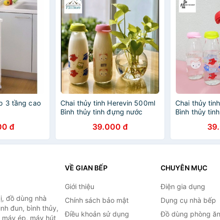
p 3 tầng cao
Chai thủy tinh Herevin 500ml
Chai thủy tin
Bình thủy tinh đựng nước
Bình thủy tin
đựng sữa , nước trái cây
đựng sữa , nư
00 đ
39.000 đ
39
VỀ GIAN BẾP
CHUYÊN MỤC
Giới thiệu
Điện gia dụng
ị, đồ dùng nhà
Chính sách bảo mật
Dụng cụ nhà bếp
ình đun, bình thủy,
Điều khoản sử dụng
Đồ dùng phòng ă
, máy ép, máy hút