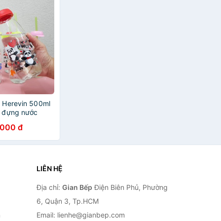
h Herevin 500ml
h đựng nước
ớc trái cây
.000 đ
LIÊN HỆ
Địa chỉ:
Gian Bếp
Điện Biên Phủ, Phường
6, Quận 3, Tp.HCM
n
Email: lienhe@gianbep.com