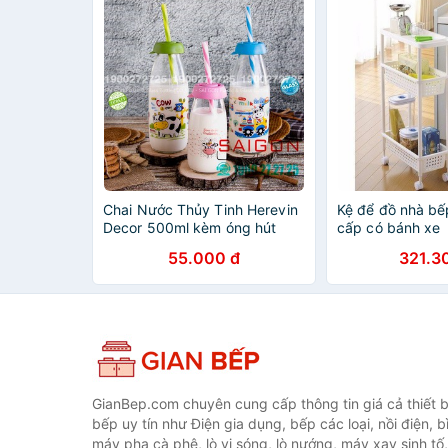
Chai Nước Thủy Tinh Herevin
Kệ để đồ nhà bế
Decor 500ml kèm óng hút
cấp có bánh xe
nhựa | Tùy Chọn Màu sắc,
55.000 đ
321.3
Nhập Khẩu Thổ nhĩ Kỳ
GianBep.com chuyên cung cấp thông tin giá cả thiết b
bếp uy tín như Điện gia dụng, bếp các loại, nồi điện, b
máy pha cà phê, lò vi sóng, lò nướng, máy xay sinh tố