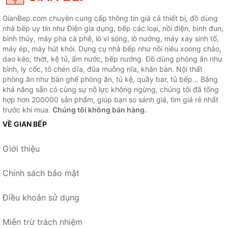
GianBep.com chuyên cung cấp thông tin giá cả thiết bị, đồ dùng
nhà bếp uy tín như Điện gia dụng, bếp các loại, nồi điện, bình đun,
bình thủy, máy pha cà phê, lò vi sóng, lò nướng, máy xay sinh tố,
máy ép, máy hút khói. Dụng cụ nhà bếp như nồi niêu xoong chảo,
dao kéo, thớt, kệ tủ, ấm nước, bếp nướng. Đồ dùng phòng ăn như
bình, ly cốc, tô chén dĩa, đũa muỗng nĩa, khăn bàn. Nội thất
phòng ăn như bàn ghế phòng ăn, tủ kệ, quầy bar, tủ bếp... Bằng
khả năng sẵn có cùng sự nỗ lực không ngừng, chúng tôi đã tổng
hợp hơn 200000 sản phẩm, giúp bạn so sánh giá, tìm giá rẻ nhất
trước khi mua.
Chúng tôi không bán hàng.
VỀ GIAN BẾP
Giới thiệu
Chính sách bảo mật
Điều khoản sử dụng
Miễn trừ trách nhiệm