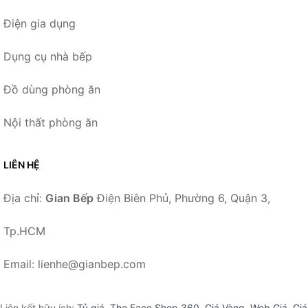
Điện gia dụng
Dụng cụ nhà bếp
Đồ dùng phòng ăn
Nội thất phòng ăn
LIÊN HỆ
Địa chỉ:
Gian Bếp
Điện Biên Phủ, Phường 6, Quận 3,
Tp.HCM
Email: lienhe@gianbep.com
Liên kết hữu ích:
Tỷ giá
,
The Face Shop 360
,
Giá Vàng
,
Web Giá
,
Giá