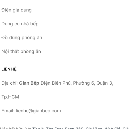
Điện gia dụng
Dụng cụ nhà bếp
Đồ dùng phòng ăn
Nội thất phòng ăn
LIÊN HỆ
Địa chỉ:
Gian Bếp
Điện Biên Phủ, Phường 6, Quận 3,
Tp.HCM
Email: lienhe@gianbep.com
Liên kết hữu ích:
Tỷ giá
,
The Face Shop 360
,
Giá Vàng
,
Web Giá
,
Giá