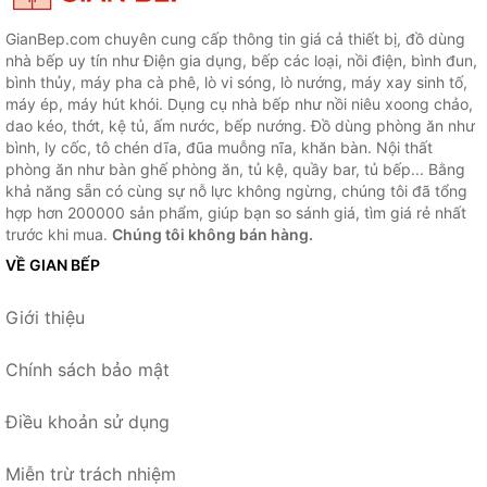
GianBep.com chuyên cung cấp thông tin giá cả thiết bị, đồ dùng
nhà bếp uy tín như Điện gia dụng, bếp các loại, nồi điện, bình đun,
bình thủy, máy pha cà phê, lò vi sóng, lò nướng, máy xay sinh tố,
máy ép, máy hút khói. Dụng cụ nhà bếp như nồi niêu xoong chảo,
dao kéo, thớt, kệ tủ, ấm nước, bếp nướng. Đồ dùng phòng ăn như
bình, ly cốc, tô chén dĩa, đũa muỗng nĩa, khăn bàn. Nội thất
phòng ăn như bàn ghế phòng ăn, tủ kệ, quầy bar, tủ bếp... Bằng
khả năng sẵn có cùng sự nỗ lực không ngừng, chúng tôi đã tổng
hợp hơn 200000 sản phẩm, giúp bạn so sánh giá, tìm giá rẻ nhất
trước khi mua.
Chúng tôi không bán hàng.
VỀ GIAN BẾP
Giới thiệu
Chính sách bảo mật
Điều khoản sử dụng
Miễn trừ trách nhiệm