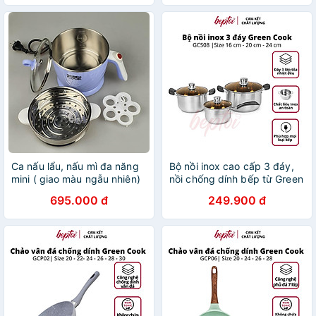
Ca nấu lẩu, nấu mì đa năng
Bộ nồi inox cao cấp 3 đáy,
mini ( giao màu ngẫu nhiên)
nồi chống dính bếp từ Green
Greencook 600W, dung tích
Cook GCS08-T1 Hàng chính
695.000 đ
249.900 đ
1.2L-Hàng chính hãng
hãng