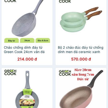
Chảo chống dính đáy từ
Bộ 2 chảo đúc đáy từ chống
Green Cook 24cm vân đá
dính men đá ceramic xanh
sâu lòng
ngọc Green Cook GCP06
214.000 đ
570.000 đ
công nghệ Hàn Quốc sản
xuất tại Việt Nam