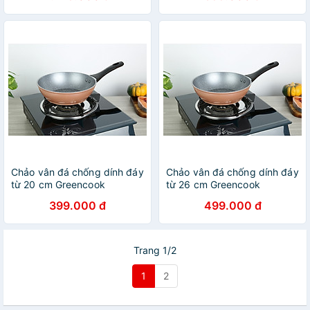
dùng cho bếp từ,bếp
size 16/20/24cm
ga,bếp hồng ngoại,bếp củi-
Hàng chính hãng
Chảo vân đá chống dính đáy
Chảo vân đá chống dính đáy
từ 20 cm Greencook
từ 26 cm Greencook
GCP221-20IH - Hàng Chính
GCP221-26IH - Hàng Chính
399.000 đ
499.000 đ
Hãng
Hãng
Trang 1/2
1
2