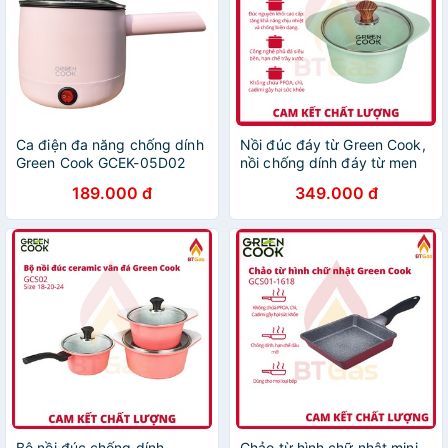
Ca điện đa năng chống dính
Nồi đúc đáy từ Green Cook,
Green Cook GCEK-05D02
nồi chống dính đáy từ men
600W 0.5L tiện lợi nấu mì,
đá xanh ngọc Green Cook
189.000 đ
349.000 đ
lẩu mini, đun nước, nấu cơm
Bộ nồi đúc chống dính
Chảo từ hình chữ nhật mini