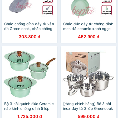
Chảo chống dính đáy từ vân
Chảo đúc đáy từ chống dính
đá Green cook, chảo chống
men đá ceramic xanh ngọc
dính bếp từ Green Cook
Green Cook GCP06 size 20-
303.800 đ
452.990 đ
GCP02
24-26-28 cm công nghệ
Hàn Quốc
Bộ 3 nồi quánh đúc Ceramic
[Hàng chính hãng] Bộ 3 nồi
nắp kính chống dính 5 lớp
inox đáy từ 3 lớp Greencook
đáy từ Greencook GCS05
GCS06 dùng được trên mọi
1.725.000 đ
599.000 đ
Size 18cm/20cm/24cm
loại bếp, quai cách nhiệt