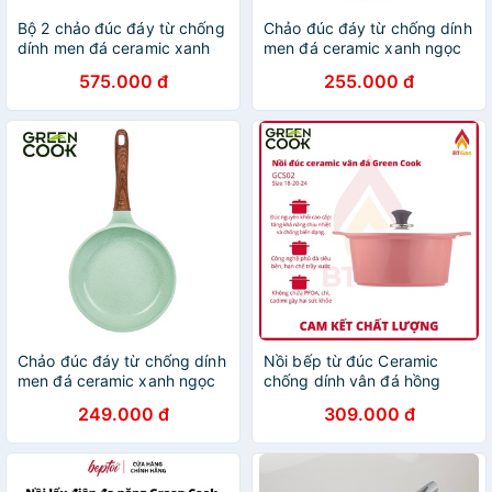
Bộ 2 chảo đúc đáy từ chống
Chảo đúc đáy từ chống dính
dính men đá ceramic xanh
men đá ceramic xanh ngọc
ngọc Green Cook GCP06
20cm
575.000 đ
255.000 đ
công nghệ Hàn Quốc sản
xuất tại Việt Nam
Chảo đúc đáy từ chống dính
Nồi bếp từ đúc Ceramic
men đá ceramic xanh ngọc
chống dính vân đá hồng
20-24-26-28 cm Green
pastel Green Cook GCS02
249.000 đ
309.000 đ
Cook GCP06 công nghệ Hàn
Quốc