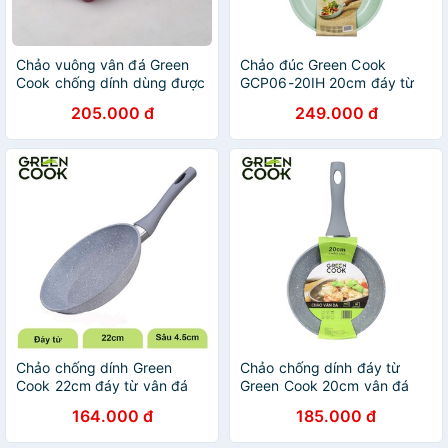
Chảo vuông vân đá Green
Chảo đúc Green Cook
Cook chống dính dùng được
GCP06-20IH 20cm đáy từ
trên bếp từ - Màu ngẫu
chống dính men đá xanh
205.000 đ
249.000 đ
nhiên
ngọc
Chảo chống dính Green
Chảo chống dính đáy từ
Cook 22cm đáy từ vân đá
Green Cook 20cm vân đá
cạn lòng
sâu lòng
164.000 đ
185.000 đ