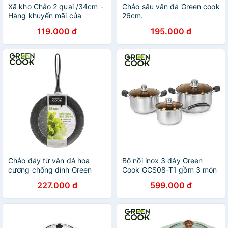
Xã kho Chảo 2 quai /34cm -
Chảo sâu vân đá Green cook
Hàng khuyến mãi của
26cm.
Nutifood.
119.000 đ
195.000 đ
Chảo đáy từ vân đá hoa
Bộ nồi inox 3 đáy Green
cương chống dính Green
Cook GCS08-T1 gồm 3 món
Cook GCP08 sâu lòng tay
(2 nồi 1 quánh) sử dụng
227.000 đ
599.000 đ
cầm inox chống bỏng chắc
được trên bếp từ - Hàng
chắn
chính hãng