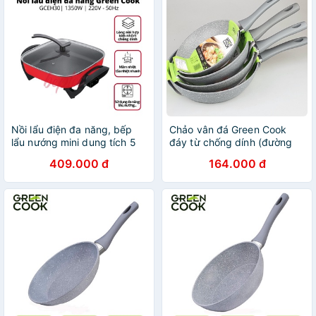
Nồi lẩu điện đa năng, bếp
Chảo vân đá Green Cook
lẩu nướng mini dung tích 5
đáy từ chống dính (đường
Lít công suất 1350W Green
kính 22 24 26 28 30cm) -
409.000 đ
164.000 đ
Cook GCEH30
Hàng chính hãng