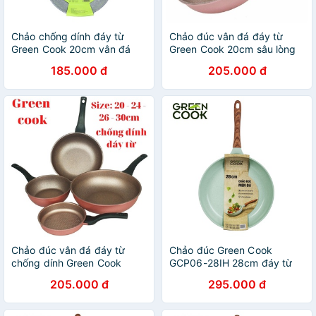
Chảo chống dính đáy từ
Chảo đúc vân đá đáy từ
Green Cook 20cm vân đá
Green Cook 20cm sâu lòng
sâu lòng
dùng được cho mọi loại bếp
185.000 đ
205.000 đ
Chảo đúc vân đá đáy từ
Chảo đúc Green Cook
chống dính Green Cook
GCP06-28IH 28cm đáy từ
GCP05 (size 20-24-26-
chống dính men đá xanh
205.000 đ
295.000 đ
30cm) dùng được cho mọi
ngọc
loại bếp