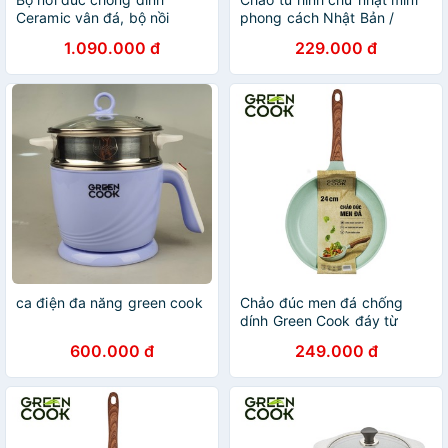
Ceramic vân đá, bộ nồi
phong cách Nhật Bản /
chống dính bếp từ vân đá
Chảo chiên trứng cuộn tiện
1.090.000 đ
229.000 đ
Green Cook GCS02 Size 18 -
dụng chống dính Green
20 - 24
Cook
ca điện đa năng green cook
Chảo đúc men đá chống
dính Green Cook đáy từ
công nghệ Hàn Quốc - Hàng
600.000 đ
249.000 đ
chính hãng