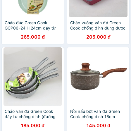
Chảo đúc Green Cook
Chảo vuông vân đá Green
GCP06-24IH 24cm đáy từ
Cook chống dính dùng được
chống dính men đá xanh
trên bếp từ - Màu ngẫu
265.000 đ
205.000 đ
ngọc
nhiên
Chảo vân đá Green Cook
Nồi nấu bột vân đá Green
đáy từ chống dính (đường
Cook chống dính 16cm -
kính 22 24 26 28 30cm) -
Hành chính hãng
185.000 đ
145.000 đ
Hàng chính hãng