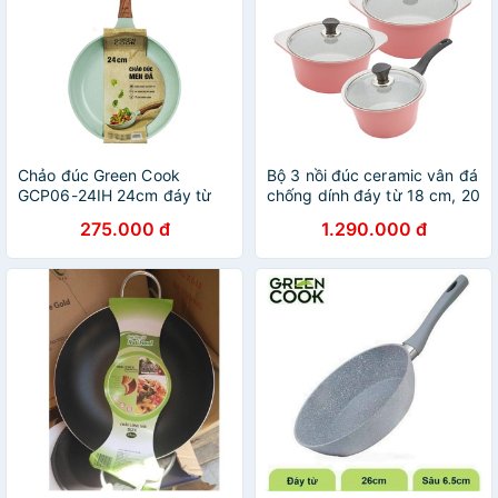
Chảo đúc Green Cook
Bộ 3 nồi đúc ceramic vân đá
GCP06-24IH 24cm đáy từ
chống dính đáy từ 18 cm, 20
chống dính men đá xanh
cm và 24 cm Green Cook
275.000 đ
1.290.000 đ
ngọc
GCS02 màu hồng công nghệ
Hàn Quốc