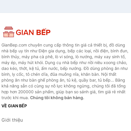
GianBep.com chuyên cung cấp thông tin giá cả thiết bị, đồ dùng
nhà bếp uy tín như Điện gia dụng, bếp các loại, nồi điện, bình đun,
bình thủy, máy pha cà phê, lò vi sóng, lò nướng, máy xay sinh tố,
máy ép, máy hút khói. Dụng cụ nhà bếp như nồi niêu xoong chảo,
dao kéo, thớt, kệ tủ, ấm nước, bếp nướng. Đồ dùng phòng ăn như
bình, ly cốc, tô chén dĩa, đũa muỗng nĩa, khăn bàn. Nội thất
phòng ăn như bàn ghế phòng ăn, tủ kệ, quầy bar, tủ bếp... Bằng
khả năng sẵn có cùng sự nỗ lực không ngừng, chúng tôi đã tổng
hợp hơn 200000 sản phẩm, giúp bạn so sánh giá, tìm giá rẻ nhất
trước khi mua.
Chúng tôi không bán hàng.
VỀ GIAN BẾP
Giới thiệu