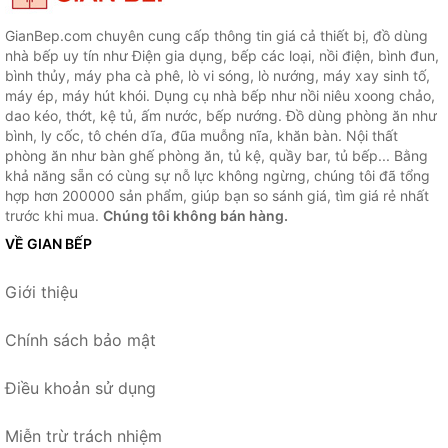
GianBep.com chuyên cung cấp thông tin giá cả thiết bị, đồ dùng
nhà bếp uy tín như Điện gia dụng, bếp các loại, nồi điện, bình đun,
bình thủy, máy pha cà phê, lò vi sóng, lò nướng, máy xay sinh tố,
máy ép, máy hút khói. Dụng cụ nhà bếp như nồi niêu xoong chảo,
dao kéo, thớt, kệ tủ, ấm nước, bếp nướng. Đồ dùng phòng ăn như
bình, ly cốc, tô chén dĩa, đũa muỗng nĩa, khăn bàn. Nội thất
phòng ăn như bàn ghế phòng ăn, tủ kệ, quầy bar, tủ bếp... Bằng
khả năng sẵn có cùng sự nỗ lực không ngừng, chúng tôi đã tổng
hợp hơn 200000 sản phẩm, giúp bạn so sánh giá, tìm giá rẻ nhất
trước khi mua.
Chúng tôi không bán hàng.
VỀ GIAN BẾP
Giới thiệu
Chính sách bảo mật
Điều khoản sử dụng
Miễn trừ trách nhiệm