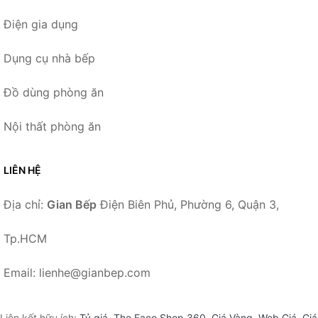
Điện gia dụng
Dụng cụ nhà bếp
Đồ dùng phòng ăn
Nội thất phòng ăn
LIÊN HỆ
Địa chỉ:
Gian Bếp
Điện Biên Phủ, Phường 6, Quận 3,
Tp.HCM
Email: lienhe@gianbep.com
Liên kết hữu ích:
Tỷ giá
,
The Face Shop 360
,
Giá Vàng
,
Web Giá
,
Giá