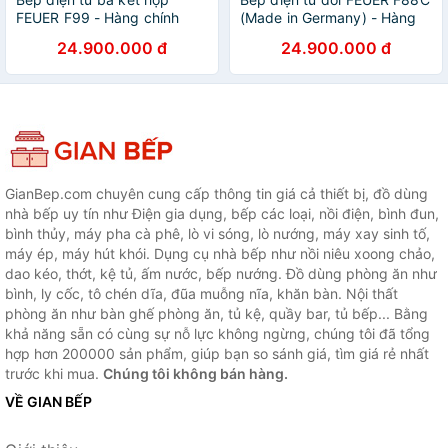
FEUER F99 - Hàng chính
(Made in Germany) - Hàng
hãng
chính hãng
24.900.000 đ
24.900.000 đ
GianBep.com chuyên cung cấp thông tin giá cả thiết bị, đồ dùng
nhà bếp uy tín như Điện gia dụng, bếp các loại, nồi điện, bình đun,
bình thủy, máy pha cà phê, lò vi sóng, lò nướng, máy xay sinh tố,
máy ép, máy hút khói. Dụng cụ nhà bếp như nồi niêu xoong chảo,
dao kéo, thớt, kệ tủ, ấm nước, bếp nướng. Đồ dùng phòng ăn như
bình, ly cốc, tô chén dĩa, đũa muỗng nĩa, khăn bàn. Nội thất
phòng ăn như bàn ghế phòng ăn, tủ kệ, quầy bar, tủ bếp... Bằng
khả năng sẵn có cùng sự nỗ lực không ngừng, chúng tôi đã tổng
hợp hơn 200000 sản phẩm, giúp bạn so sánh giá, tìm giá rẻ nhất
trước khi mua.
Chúng tôi không bán hàng.
VỀ GIAN BẾP