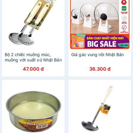
Bộ 2 chiếc muỗng múc,
Giá gác vung nồi Nhật Bản
muỗng vớt xuất xứ Nhật Bản
inox không gỉ cao cấp chịu
47.000 đ
36.300 đ
nhiệt tốt