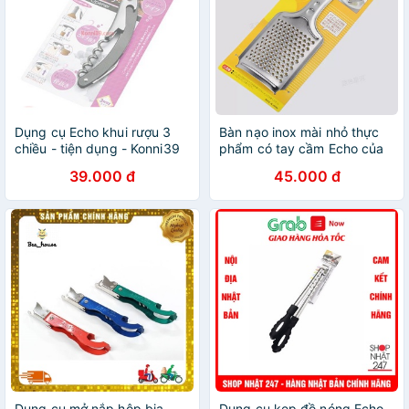
Dụng cụ Echo khui rượu 3
Bàn nạo inox mài nhỏ thực
chiều - tiện dụng - Konni39
phẩm có tay cầm Echo của
Sơn Hoà - 1900886806
Nhật Bản
39.000 đ
45.000 đ
Dụng cụ mở nắp hộp bia,
Dụng cụ kẹp đồ nóng Echo