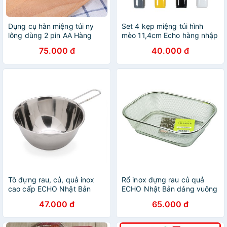
Dụng cụ hàn miệng túi ny
Set 4 kẹp miệng túi hình
lông dùng 2 pin AA Hàng
mèo 11,4cm Echo hàng nhập
nhập từ Nhật Bản
từ Nhật Bản
75.000 đ
40.000 đ
Tô đựng rau, củ, quả inox
Rổ inox đựng rau củ quả
cao cấp ECHO Nhật Bản
ECHO Nhật Bản dáng vuông
0736-091 có tay cầm tiện lợi
(inox không hoen gỉ)
47.000 đ
65.000 đ