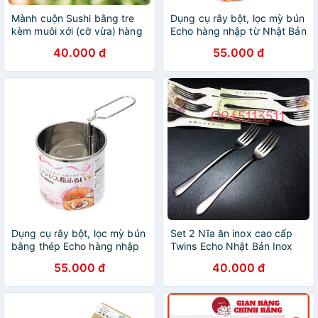
Mành cuộn Sushi bằng tre
Dụng cụ rây bột, lọc mỳ bún
kèm muôi xới (cỡ vừa) hàng
Echo hàng nhập từ Nhật Bản
Nhật Bản Dùng để quấn
bằng thép không gỉ
40.000 đ
55.000 đ
cơm cuộn
Dụng cụ rây bột, lọc mỳ bún
Set 2 Nĩa ăn inox cao cấp
bằng thép Echo hàng nhập
Twins Echo Nhật Bản Inox
từ Nhật Bản
không gỉ sét, sáng bóng, an
55.000 đ
40.000 đ
toàn tuyệt đối