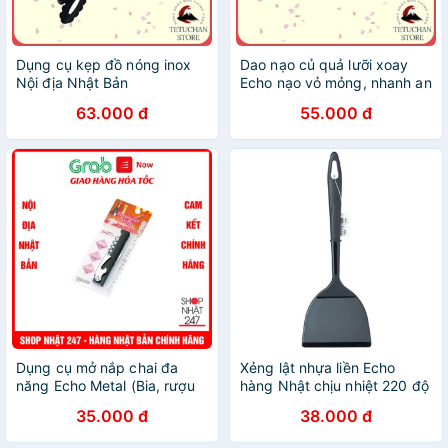
Dụng cụ kẹp đồ nóng inox
Dao nạo củ quả lưỡi xoay
Nội địa Nhật Bản
Echo nạo vỏ mỏng, nhanh an
toàn khi sử dụng Nhật Bản -
63.000 đ
55.000 đ
Tetuchan Store
Dụng cụ mở nắp chai đa
Xẻng lật nhựa liền Echo
năng Echo Metal (Bia, rượu
hàng Nhật chịu nhiệt 220 độ
vang, đồ khô) NỘI ĐỊA
35.000 đ
38.000 đ
NHẬT BẢN