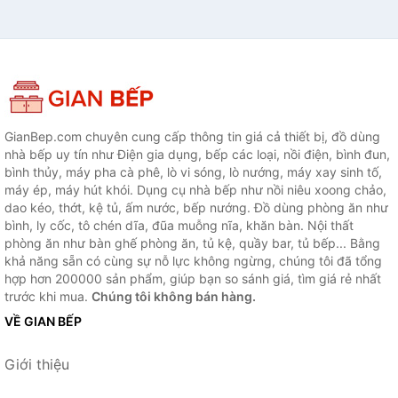
GianBep.com chuyên cung cấp thông tin giá cả thiết bị, đồ dùng
nhà bếp uy tín như Điện gia dụng, bếp các loại, nồi điện, bình đun,
bình thủy, máy pha cà phê, lò vi sóng, lò nướng, máy xay sinh tố,
máy ép, máy hút khói. Dụng cụ nhà bếp như nồi niêu xoong chảo,
dao kéo, thớt, kệ tủ, ấm nước, bếp nướng. Đồ dùng phòng ăn như
bình, ly cốc, tô chén dĩa, đũa muỗng nĩa, khăn bàn. Nội thất
phòng ăn như bàn ghế phòng ăn, tủ kệ, quầy bar, tủ bếp... Bằng
khả năng sẵn có cùng sự nỗ lực không ngừng, chúng tôi đã tổng
hợp hơn 200000 sản phẩm, giúp bạn so sánh giá, tìm giá rẻ nhất
trước khi mua.
Chúng tôi không bán hàng.
VỀ GIAN BẾP
Giới thiệu