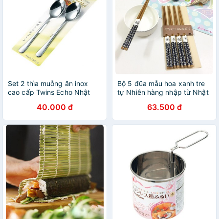
Set 2 thìa muỗng ăn inox
Bộ 5 đũa mẫu hoa xanh tre
cao cấp Twins Echo Nhật
tự Nhiên hàng nhập từ Nhật
Bản, Inox không gỉ sét, sáng
Bản 22cm
40.000 đ
63.500 đ
bóng, an toàn tuyệt đối