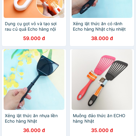
Dụng cụ gọt vỏ và tạo sợi
Xẻng lật thức ăn có rãnh
rau củ quả Echo hàng nội
Echo hàng Nhật chịu nhiệt
địa Nhật Bản 1782 -
220 độ
59.000 đ
38.000 đ
4991203147264
Xẻng lật thức ăn nhựa liền
Muỗng đảo thức ăn ECHO
Echo hàng Nhật
hàng Nhật
36.000 đ
35.000 đ