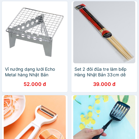
Vỉ nướng dạng lưới Echo
Set 2 đôi đũa tre làm bếp
Metal hàng Nhật Bản
Hàng Nhật Bản 33cm dễ
15cmx15cm
dàng hơn trong việc xào
52.000 đ
39.000 đ
nấu, chiên rán đồ ăn