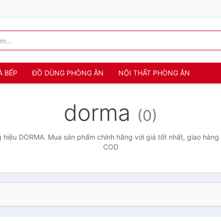
À BẾP
ĐỒ DÙNG PHÒNG ĂN
NỘI THẤT PHÒNG ĂN
dorma
(0)
 hiệu DORMA. Mua sản phẩm chính hãng với giá tốt nhất, giao hàng t
COD