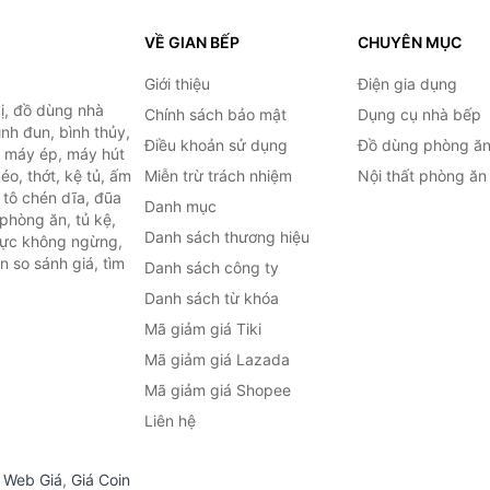
VỀ GIAN BẾP
CHUYÊN MỤC
Giới thiệu
Điện gia dụng
ị, đồ dùng nhà
Chính sách bảo mật
Dụng cụ nhà bếp
ình đun, bình thủy,
Điều khoản sử dụng
Đồ dùng phòng ă
, máy ép, máy hút
o, thớt, kệ tủ, ấm
Miễn trừ trách nhiệm
Nội thất phòng ăn
 tô chén dĩa, đũa
Danh mục
phòng ăn, tủ kệ,
Danh sách thương hiệu
 lực không ngừng,
 so sánh giá, tìm
Danh sách công ty
.
Danh sách từ khóa
Mã giảm giá Tiki
Mã giảm giá Lazada
Mã giảm giá Shopee
Liên hệ
,
Web Giá
,
Giá Coin