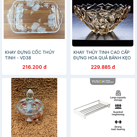
KHAY ĐỰNG CỐC THỦY
KHAY THỦY TINH CAO CẤP
TINH - VD38
ĐỰNG HOA QUẢ BÁNH KẸO
MÀU VÀNG - ANTH687
216.200 đ
229.885 đ