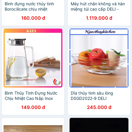
Bình đựng nước thủy tinh
Máy hút chân không và hàn
Borocilicate chịu nhiệt
miệng túi cao cấp DELI -
Dùng cho gia đình, Dễ dàng
160.000 đ
1.119.000 đ
sử dụng, bảo quản - Bảo
hành 1 năm - 14898
Bình Thủy Tinh Đựng Nước
Dĩa thủy tinh sâu lòng
Chịu Nhiệt Cao Nắp Inox
DSGD2022-9 DELI
304 Deli GPH24 Dung Tích
149.000 đ
245.000 đ
1400ml