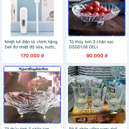
Nhiệt kế điện tử chính hãng
Tô thủy tinh 3 chân sọc
Deli đo nhiệt độ sữa, nước,
DSGD106 DELI
thực phẩm, chất lỏng
170.000 đ
90.000 đ
Tô thủy tinh 3 chân kim
Bộ 6 chén uống rượu deli