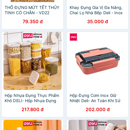
THỐ ĐỰNG MỨT TẾT THỦY
Khay Đựng Gia Vị Đa Năng,
TINH CÓ CHÂN - VD22
Chai Lọ Nhà Bếp Deli - Inox
304 Chổng Rỉ, Để Trên Bàn
79.350 đ
35.000 đ
Ăn Thiết Kế Đơn Giản, Sang
Trọng - VS708
Hộp Nhựa Đựng Thực Phẩm
Hộp Đựng Cơm Inox Giữ
Khô DELI- Hộp Nhựa Đựng
Nhiệt Deli- An Toàn Khi Sử
Ngũ Cốc Đồ Khô Nắp Kín
Dụng Lò Vi Sóng Chống Tràn
217.800 đ
202.000 đ
Chống Ẩm Mốc Nắp Kín Sắp
Đa Chức Năng Giá Đỡ Điện
Xếp Nhà Bếp Bảo Quản
Thoại
Thực Phẩm Phân Chia Thực
Phẩm Chống Mùi Tủ Lạnh