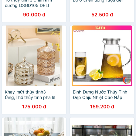
cương DSGD105 DELI
90.000 đ
52.500 đ
Khay mứt thủy tinh3
Bình Đựng Nước Thủy Tinh
tầng,Thố thủy tinh pha lê
Đẹp Chịu Nhiệt Cao Nắp
nhiều tầng đựng mứt
Inox 304 Deli GPH28 Dung
175.000 đ
159.200 đ
Tích 1,8 Lít