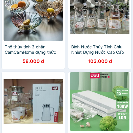
Thố thủy tinh 3 chân
Bình Nước Thủy Tinh Chịu
CamCamHome đựng thức
Nhiệt Đựng Nước Cao Cấp
ăn, tô thả hoa bàn thờ
Deli, Có Nắp Inox 304 Cam
58.000 đ
103.000 đ
HomeWare