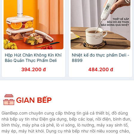
Chống Tràn Chống Rò Rỉ
Hộp Hút Chân Không Kín Khí
Nhiệt kế đo thực phẩm Deli -
Bảo Quản Thực Phẩm Deli
8899
Nhựa Nguyên Sinh SAN
394.200 đ
484.200 đ
Trong Suốt, Không Rò Rỉ, Giữ
Thực Phẩm Luôn Tươi An
Toàn - 14894 14895 14896
GianBep.com chuyên cung cấp thông tin giá cả thiết bị, đồ dùng
nhà bếp uy tín như Điện gia dụng, bếp các loại, nồi điện, bình đun,
bình thủy, máy pha cà phê, lò vi sóng, lò nướng, máy xay sinh tố,
máy ép, máy hút khói. Dụng cụ nhà bếp như nồi niêu xoong chảo,