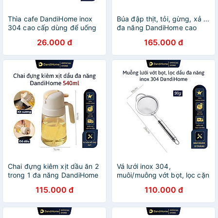
Thìa cafe DandiHome inox
Búa đập thịt, tỏi, gừng, xả ...
304 cao cấp dùng để uống
đa năng DandiHome cao
cafe, uống trà, ăn bánh kem,
cấp-Tiêu chuẩn quốc tế
26.000 đ
165.000 đ
ăn dặm cho bé
Chai đựng kiêm xịt dầu ăn 2
Vá lưới inox 304,
trong 1 đa năng DandiHome
muôi/muỗng vớt bọt, lọc cặn
- Bảo hành 6 tháng
cho dầu ăn đa năng
115.000 đ
110.000 đ
DandiHome