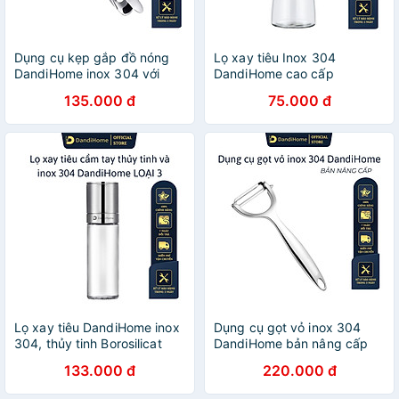
Dụng cụ kẹp gắp đồ nóng
Lọ xay tiêu Inox 304
DandiHome inox 304 với
DandiHome cao cấp
mút silicon chống trơn trượt
135.000 đ
75.000 đ
Lọ xay tiêu DandiHome inox
Dụng cụ gọt vỏ inox 304
304, thủy tinh Borosilicat
DandiHome bản nâng cấp
cao cấp trong suốt
133.000 đ
220.000 đ