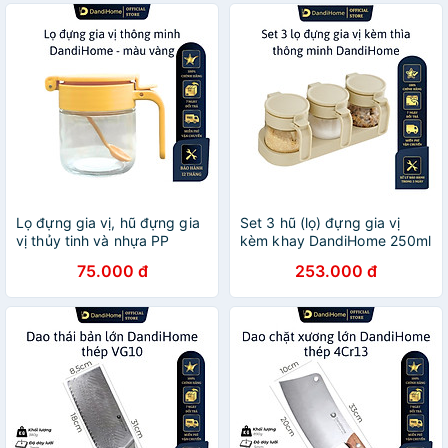
Lọ đựng gia vị, hũ đựng gia
Set 3 hũ (lọ) đựng gia vị
vị thủy tinh và nhựa PP
kèm khay DandiHome 250ml
DandiHome sang trọng, bền,
thủy tinh cao cấp tặng
75.000 đ
253.000 đ
đẹp, tiện lợi
muỗng