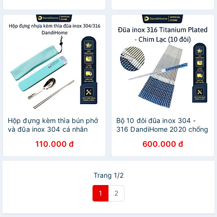
độ cao
Hộp đựng kèm thìa bún phở
Bộ 10 đôi đũa inox 304 -
và đũa inox 304 cá nhân
316 DandiHome 2020 chống
DandiHome
trơn trượt, sang trọng, tinh
110.000 đ
600.000 đ
tế
Trang 1/2
1
2