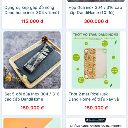
Dụng cụ kẹp gắp đồ nóng
Hộp đũa inox 304 / 316 cao
Dandihome inox 304 với mút
cấp DandiHome (10 đôi)
silicon chống trơn trượt
115.000 đ
300.000 đ
Set 5 đôi đũa Inox 304 / 316
Thớt 2 mặt RiceHusk
cao cấp DandiHome
DandiHome vỏ trấu xay và
nhựa PP - chất liệu thân
150.000 đ
150.000 đ
thiện với môi trường