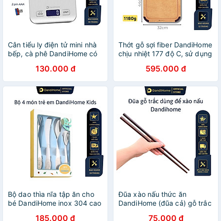
Cân tiểu ly điện tử mini nhà
Thớt gỗ sợi fiber DandiHome
bếp, cà phê DandiHome có
chịu nhiệt 177 độ C, sử dụng
độ chính xác cao
với máy rửa bát, không BPA,
130.000 đ
595.000 đ
không mùi, không lo ẩm mốc
Bộ dao thìa nĩa tập ăn cho
Đũa xào nấu thức ăn
bé DandiHome inox 304 cao
DandiHome (đũa cả) gỗ trắc
cấp - Có các lựa chọn
cao cấp, chịu nhiệt tốt,
185.000 đ
75.000 đ
không độc hại khi gặp nhiệt