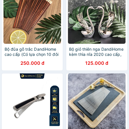
Bộ đũa gỗ trắc DandiHome
Bộ giỏ thiên nga DandiHome
cao cấp (Có lựa chọn 10 đôi
kèm thìa nĩa 2020 cao cấp,
và 5 đôi)
sang trọng (Có các lựa chọn
250.000 đ
125.000 đ
kèm thìa nĩa hoặc 1 giỏ
không)