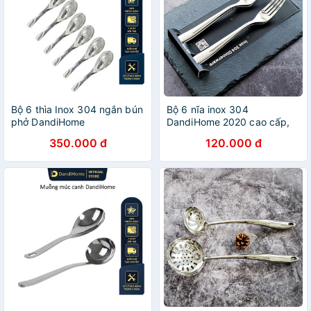
Bộ 6 thìa Inox 304 ngắn bún
Bộ 6 nĩa inox 304
phở DandiHome
DandiHome 2020 cao cấp,
sang trọng, tinh tế
350.000 đ
120.000 đ