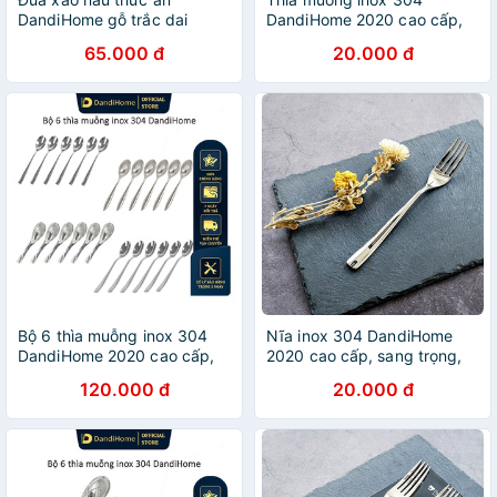
DandiHome gỗ trắc dai
DandiHome 2020 cao cấp,
35,5cm cao cấp, chịu nhiệt
sang trọng
65.000 đ
20.000 đ
tốt, không độc hại khi gặp
nhiệt độ cao
Bộ 6 thìa muỗng inox 304
Nĩa inox 304 DandiHome
DandiHome 2020 cao cấp,
2020 cao cấp, sang trọng,
sang trọng, tinh tế
tinh tế
120.000 đ
20.000 đ