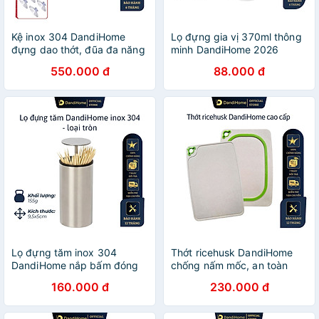
Kệ inox 304 DandiHome
Lọ đựng gia vị 370ml thông
đựng dao thớt, đũa đa năng
minh DandiHome 2026
trong nhà bếp
550.000 đ
88.000 đ
Lọ đựng tăm inox 304
Thớt ricehusk DandiHome
DandiHome nắp bấm đóng
chống nấm mốc, an toàn
mở hoàn toàn kín
sức khỏe
160.000 đ
230.000 đ