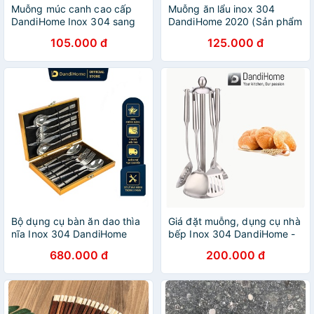
Muỗng múc canh cao cấp
Muỗng ăn lẩu inox 304
DandiHome Inox 304 sang
DandiHome 2020 (Sản phẩm
trọng, tinh tế
bán lẻ muỗng không theo
105.000 đ
125.000 đ
bộ)
Bộ dụng cụ bàn ăn dao thìa
Giá đặt muỗng, dụng cụ nhà
nĩa Inox 304 DandiHome
bếp Inox 304 DandiHome -
cao cấp đi kèm hộp sang
Giá đặt kèm combo lẩu lớn
680.000 đ
200.000 đ
trọng