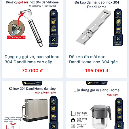
Dụng cụ gọt vỏ, nạo sợi inox
Đế kẹp đá mài dao
304 DandiHome cao cấp
DandiHome inox 304 gác
bếp tiện lợi
70.000 đ
195.000 đ