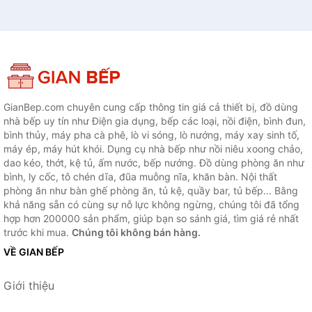
GianBep.com chuyên cung cấp thông tin giá cả thiết bị, đồ dùng
nhà bếp uy tín như Điện gia dụng, bếp các loại, nồi điện, bình đun,
bình thủy, máy pha cà phê, lò vi sóng, lò nướng, máy xay sinh tố,
máy ép, máy hút khói. Dụng cụ nhà bếp như nồi niêu xoong chảo,
dao kéo, thớt, kệ tủ, ấm nước, bếp nướng. Đồ dùng phòng ăn như
bình, ly cốc, tô chén dĩa, đũa muỗng nĩa, khăn bàn. Nội thất
phòng ăn như bàn ghế phòng ăn, tủ kệ, quầy bar, tủ bếp... Bằng
khả năng sẵn có cùng sự nỗ lực không ngừng, chúng tôi đã tổng
hợp hơn 200000 sản phẩm, giúp bạn so sánh giá, tìm giá rẻ nhất
trước khi mua.
Chúng tôi không bán hàng.
VỀ GIAN BẾP
Giới thiệu