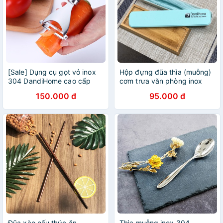
[Sale] Dụng cụ gọt vỏ inox
Hộp đựng đũa thìa (muỗng)
304 DandiHome cao cấp
cơm trưa văn phòng inox
304 tiện lợi DandiHome
150.000 đ
95.000 đ
Đũa xào nấu thức ăn
Thìa muỗng inox 304