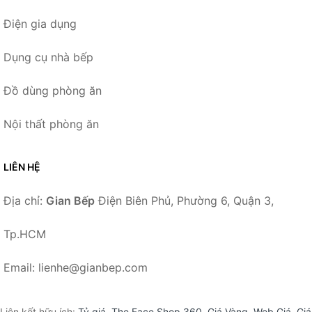
Điện gia dụng
Dụng cụ nhà bếp
Đồ dùng phòng ăn
Nội thất phòng ăn
LIÊN HỆ
Địa chỉ:
Gian Bếp
Điện Biên Phủ, Phường 6, Quận 3,
Tp.HCM
Email: lienhe@gianbep.com
Liên kết hữu ích:
Tỷ giá
,
The Face Shop 360
,
Giá Vàng
,
Web Giá
,
Giá