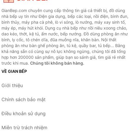
GianBep.com chuyên cung cấp thông tin giá cả thiết bị, đồ dùng
nhà bếp uy tín như Điện gia dụng, bếp các loại, nồi điện, bình đun,
bình thủy, máy pha cà phê, lò vi sóng, lò nướng, máy xay sinh tố,
máy ép, máy hút khói. Dụng cụ nhà bếp như nồi niêu xoong chảo,
dao kéo, thớt, kệ tủ, ấm nước, bếp nướng. Đồ dùng phòng ăn như
bình, ly cốc, tô chén dĩa, đũa muỗng nĩa, khăn bàn. Nội thất
phòng ăn như bàn ghế phòng ăn, tủ kệ, quầy bar, tủ bếp... Bằng
khả năng sẵn có cùng sự nỗ lực không ngừng, chúng tôi đã tổng
hợp hơn 200000 sản phẩm, giúp bạn so sánh giá, tìm giá rẻ nhất
trước khi mua.
Chúng tôi không bán hàng.
VỀ GIAN BẾP
Giới thiệu
Chính sách bảo mật
Điều khoản sử dụng
Miễn trừ trách nhiệm