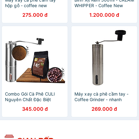
hộp gỗ - coffee new
WHIPPER - Coffee New
275.000 đ
1.200.000 đ
Combo Gói Cà Phê CULI
Máy xay cà phê cầm tay -
Nguyên Chất Đặc Biệt
Coffee Grinder - nhanh
300gr Dạng Hạt + Máy Xay
chóng, tiện lợi, sang trọng -
345.000 đ
269.000 đ
Cà Phê Cầm Tay - Coffee
Coffee New
New