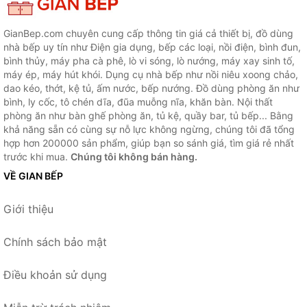
GianBep.com chuyên cung cấp thông tin giá cả thiết bị, đồ dùng
nhà bếp uy tín như Điện gia dụng, bếp các loại, nồi điện, bình đun,
bình thủy, máy pha cà phê, lò vi sóng, lò nướng, máy xay sinh tố,
máy ép, máy hút khói. Dụng cụ nhà bếp như nồi niêu xoong chảo,
dao kéo, thớt, kệ tủ, ấm nước, bếp nướng. Đồ dùng phòng ăn như
bình, ly cốc, tô chén dĩa, đũa muỗng nĩa, khăn bàn. Nội thất
phòng ăn như bàn ghế phòng ăn, tủ kệ, quầy bar, tủ bếp... Bằng
khả năng sẵn có cùng sự nỗ lực không ngừng, chúng tôi đã tổng
hợp hơn 200000 sản phẩm, giúp bạn so sánh giá, tìm giá rẻ nhất
trước khi mua.
Chúng tôi không bán hàng.
VỀ GIAN BẾP
Giới thiệu
Chính sách bảo mật
Điều khoản sử dụng