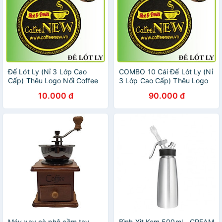
Đế Lót Ly (Nỉ 3 Lớp Cao
COMBO 10 Cái Đế Lót Ly (Nỉ
Cấp) Thêu Logo Nổi Coffee
3 Lớp Cao Cấp) Thêu Logo
New - Đường kính 9cm -
Nổi Coffee New - Đường
10.000 đ
90.000 đ
Thấm nước nhanh - Nhỏ,
kính 9cm - Thấm nước
gọn, Đẹp_Coffee New
nhanh - Nhỏ, gọn,
Đẹp_Coffee New
Máy xay cà phê cầm tay
Bình Xịt Kem 500ml - CREAM