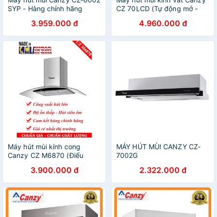
SYP - Hàng chính hãng
CZ 70LCD (Tự động mở -
Làm sạch, Vẫy tay bật tắt,
3.959.000 đ
4.960.000 đ
Có hẹn giờ, Hút êm, Cảm
ứng siêu nhạy)
Máy hút mùi kính cong
MÁY HÚT MÙI CANZY CZ-
Canzy CZ M6870 (Điểu
7002G
khiển cảm ứng, Tự động làm
3.900.000 đ
2.322.000 đ
sạch, Lực hút 1500m³/h,
Nhập khẩu Malaysia)