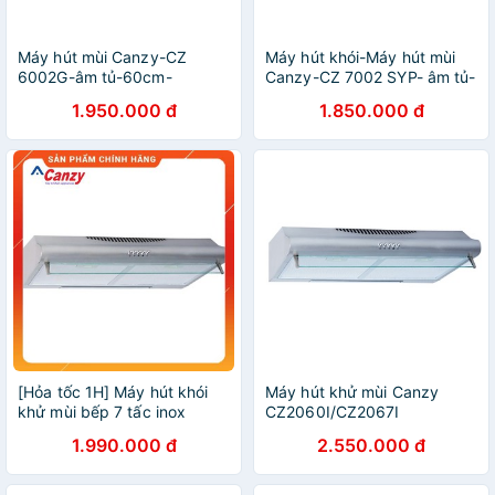
Máy hút mùi Canzy-CZ
Máy hút khói-Máy hút mùi
6002G-âm tủ-60cm-
Canzy-CZ 7002 SYP- âm tủ-
750m³/h-Máy khoẻ,chạy
lực hút 750m³/h-máy
1.950.000 đ
1.850.000 đ
êm,Chính Hãng,giá rẻ-Bảo
khoẻ,chạy êm,chính
Hành 36 Tháng
hãng,giá rẻ-bảo hành 24
tháng
[Hỏa tốc 1H] Máy hút khói
Máy hút khử mùi Canzy
khử mùi bếp 7 tấc inox
CZ2060I/CZ2067I
CANZY CZ-2070i - Hàng
1.990.000 đ
2.550.000 đ
chính hãng - BH 2 năm