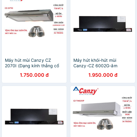
Máy hút mùi Canzy CZ
Máy hút khói-hút mùi
2070I (Dạng kính thẳng cổ
Canzy-CZ 6002G-âm
điển 70cm, Bảo Hành 36
tủ-60cm-750m³/h-Máy
1.750.000 đ
1.950.000 đ
tháng Chính Hãng)
khoẻ,chạy êm,Chính
Hãng,giá rẻ-Bảo Hành 36
Tháng -Máy hú