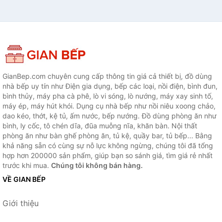
GianBep.com chuyên cung cấp thông tin giá cả thiết bị, đồ dùng
nhà bếp uy tín như Điện gia dụng, bếp các loại, nồi điện, bình đun,
bình thủy, máy pha cà phê, lò vi sóng, lò nướng, máy xay sinh tố,
máy ép, máy hút khói. Dụng cụ nhà bếp như nồi niêu xoong chảo,
dao kéo, thớt, kệ tủ, ấm nước, bếp nướng. Đồ dùng phòng ăn như
bình, ly cốc, tô chén dĩa, đũa muỗng nĩa, khăn bàn. Nội thất
phòng ăn như bàn ghế phòng ăn, tủ kệ, quầy bar, tủ bếp... Bằng
khả năng sẵn có cùng sự nỗ lực không ngừng, chúng tôi đã tổng
hợp hơn 200000 sản phẩm, giúp bạn so sánh giá, tìm giá rẻ nhất
trước khi mua.
Chúng tôi không bán hàng.
VỀ GIAN BẾP
Giới thiệu