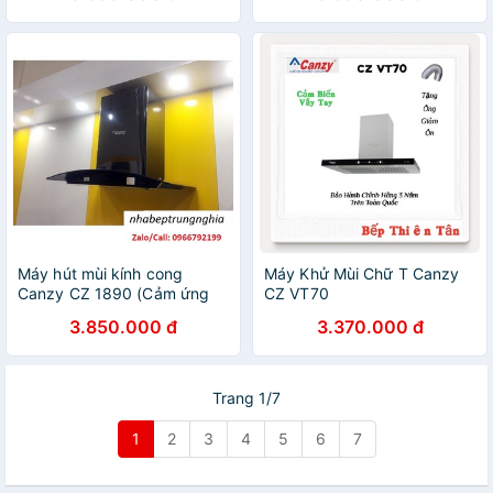
Máy hút mùi kính cong
Máy Khử Mùi Chữ T Canzy
Canzy CZ 1890 (Cảm ứng
CZ VT70
siêu nhạy, Máy khỏe, Hút
3.850.000 đ
3.370.000 đ
êm)
Trang 1/7
1
2
3
4
5
6
7