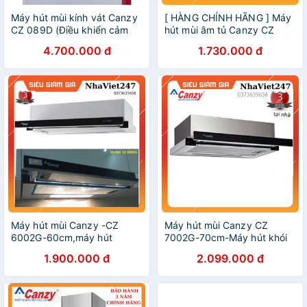
Máy hút mùi kính vát Canzy
[ HÀNG CHÍNH HÃNG ] Máy
CZ 089D (Điều khiển cảm
hút mùi âm tủ Canzy CZ
ứng siêu nhạy, Máy êm, Lực
6002 SYP
4.700.000 đ
1.730.000 đ
hút khỏe 1400m3/h, BH 3
Năm)
Máy hút mùi Canzy -CZ
Máy hút mùi Canzy CZ
6002G-60cm,máy hút
7002G-70cm-Máy hút khói
khói,khử mùi nhà bếp-máy
,khử mùi nhà bếp thông
1.900.000 đ
2.099.000 đ
khoẻ,chạy êm,bền,đẹp,giá
ming-máy tốt,khoẻ,êm,giá
rẻ-chính hãng-bh 36 tháng
rẻ-chính hãng-BH 36 Tháng