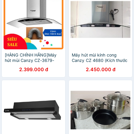
[HÀNG CHÍNH HÃNG]Máy
Máy hút mùi kính cong
hút mùi Canzy CZ-3679-
Canzy CZ 4680 (Kích thước
KÍNH CONG.hút khói,khử
70cm, Máy khỏe, Hút êm,
2.399.000 đ
2.450.000 đ
mùi nhà bếp ,đẹp,giá rẻ-bảo
Bảo Hành Chính Hãng
hành chính hãng 24 tháng
36Tháng)