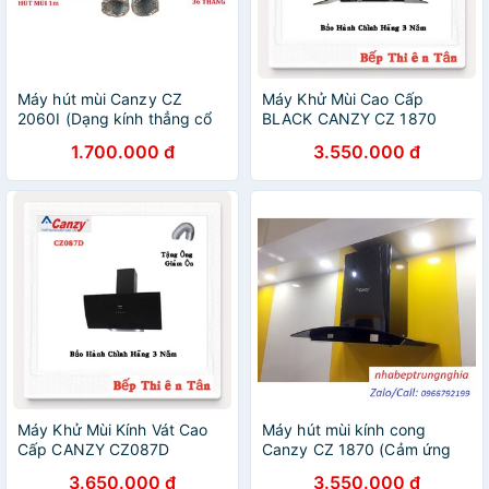
Máy hút mùi Canzy CZ
Máy Khử Mùi Cao Cấp
2060I (Dạng kính thẳng cổ
BLACK CANZY CZ 1870
điển 60cm, Bảo Hành 36
1.700.000 đ
3.550.000 đ
tháng)
Máy Khử Mùi Kính Vát Cao
Máy hút mùi kính cong
Cấp CANZY CZ087D
Canzy CZ 1870 (Cảm ứng
siêu nhạy, Máy hút khỏe,
3.650.000 đ
3.550.000 đ
Chạy êm)