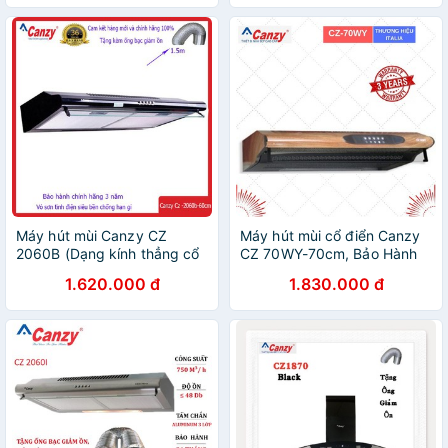
hành 24 tháng
tốt,đẹp,chính hãng ,giá rẻ-
BH 24 THÁNG
Máy hút mùi Canzy CZ
Máy hút mùi cổ điển Canzy
2060B (Dạng kính thẳng cổ
CZ 70WY-70cm, Bảo Hành
điển 60cm, Bảo Hành 36
Chính Hãng 36 tháng
1.620.000 đ
1.830.000 đ
tháng)