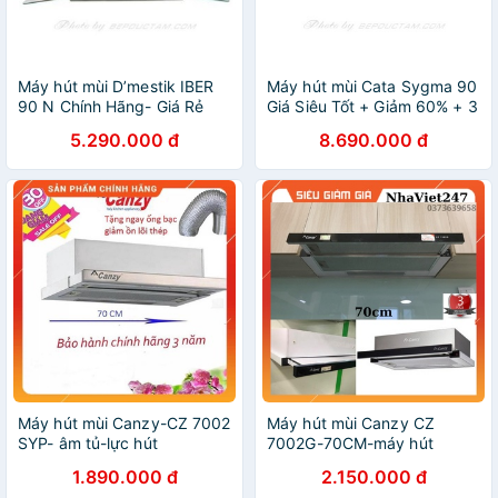
Máy hút mùi D’mestik IBER
Máy hút mùi Cata Sygma 90
90 N Chính Hãng- Giá Rẻ
Giá Siêu Tốt + Giảm 60% + 3
ngày vàng Xả Kho
5.290.000 đ
8.690.000 đ
Máy hút mùi Canzy-CZ 7002
Máy hút mùi Canzy CZ
SYP- âm tủ-lực hút
7002G-70CM-máy hút
750m³/h-máy khoẻ,chạy
khói,khử mùi nhà bếp,hút
1.890.000 đ
2.150.000 đ
êm,chính hãng,giá rẻ-bảo
khoẻ,chạy êm,máy