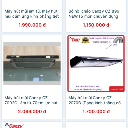
Mày hút mùi âm tủ, máy hút
Bộ nồi chảo Canzy CZ 899
mùi cảm ứng kính phẳng tiết
NEW (5 món chuyên dụng
kiệm không gian cực đẹp
cho bếp từ, inox cao cấp)
1.990.000 đ
1.150.000 đ
cho tủ bếp
Máy hút mùi Canzy CZ
Máy hút mùi Canzy CZ
7002G- âm tủ-70cm,lực hút
2070B (Dạng kính thẳng cổ
750 m3/h-Máy hút khói khử
điển 70cm, Bảo Hành 36
2.099.000 đ
1.700.000 đ
mùi nhà bếp tốt,đẹp chính
tháng Chính Hãng)
hãng,giá rẻ-BH 24T