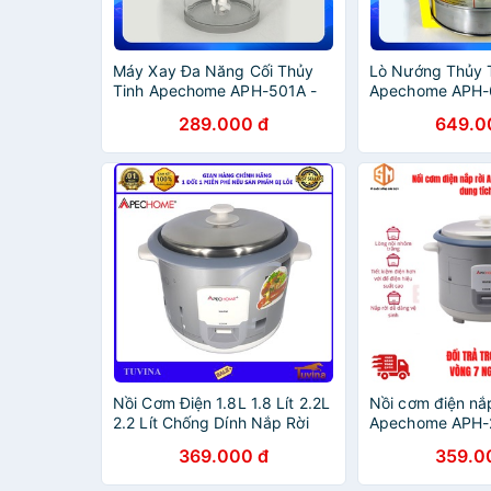
Máy Xay Đa Năng Cối Thủy
Lò Nướng Thủy 
Tinh Apechome APH-501A -
Apechome APH-
Xay Thịt Cá, Tỏi Ớt, Rau Củ
Vòng Inox Nâng 
289.000 đ
649.0
Quả - Hàng Chính Hãng (Bảo
Hàng Chính Hãn
Hành 12 Tháng)
12 Tháng)
Nồi Cơm Điện 1.8L 1.8 Lít 2.2L
Nồi cơm điện nắp
2.2 Lít Chống Dính Nắp Rời
Apechome APH-22
Apechome APH-222RS APH-
Hàng Chính Hãn
369.000 đ
359.0
RC22S (Bảo hành 12 tháng)
12 tháng