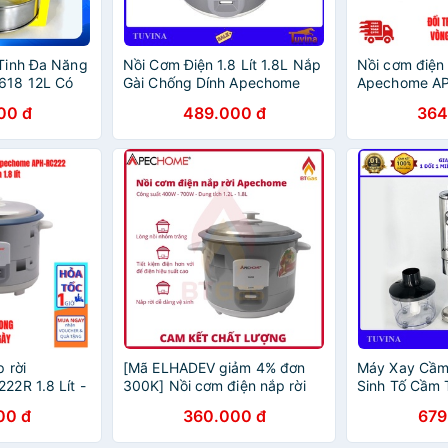
Tinh Đa Năng
Nồi Cơm Điện 1.8 Lít 1.8L Nắp
Nồi cơm điện 
618 12L Có
Gài Chống Dính Apechome
Apechome A
lên 17L -
APH-RC18Y - Hàng Chính
tích 1.8 lít B
00 đ
489.000 đ
364
g (Bảo Hành
Hãng (Bảo Hành 12 Tháng)
hãng 12 thán
 rời
[Mã ELHADEV giảm 4% đơn
Máy Xay Cầm
2R 1.8 Lít -
300K] Nồi cơm điện nắp rời
Sinh Tố Cầm 
g - Bảo hành
Apechome APH-222R 1.8 Lít -
Apechome A
00 đ
360.000 đ
679
Hàng Chính Hãng - Bảo hành
Thân Inox - 
12 tháng
(Bảo Hành 12