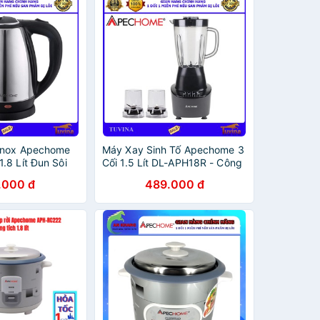
Inox Apechome
Máy Xay Sinh Tố Apechome 3
.8 Lít Đun Sôi
Cối 1.5 Lít DL-APH18R - Công
Hàng Chính
Nghệ Thái Lan - Hàng Chính
.000 đ
489.000 đ
nh 12 Tháng)
Hãng (Bảo Hành 12 Tháng)