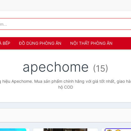
À BẾP
ĐỒ DÙNG PHÒNG ĂN
NỘI THẤT PHÒNG ĂN
apechome
(15)
 hiệu Apechome. Mua sản phẩm chính hãng với giá tốt nhất, giao hàn
hộ COD