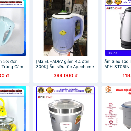
m 5% đơn
[Mã ELHADEV giảm 4% đơn
Ấm Siêu Tốc 
h Trứng Cầm
300K] Ấm siêu tốc Apechome
APH-ST05IN 1
 Tốc Độ APH-
APH-ST22S
Cực Nhanh - 
00 đ
399.000 đ
119
h Hãng (Bảo
Hãng (Bảo Hà