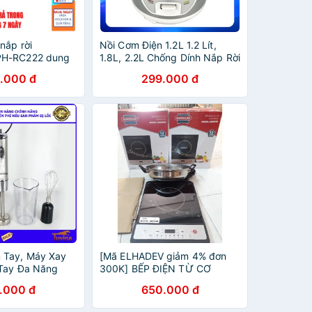
nắp rời
Nồi Cơm Điện 1.2L 1.2 Lít,
PH-RC222 dung
1.8L, 2.2L Chống Dính Nắp Rời
ảo hành chính
Apechome APH-RC12S APH-
.000 đ
299.000 đ
g
222RS APH-RC22S (Bảo Hành
12 Tháng)
 Tay, Máy Xay
[Mã ELHADEV giảm 4% đơn
Tay Đa Năng
300K] BẾP ĐIỆN TỪ CƠ
PH-HB806 -
SUNHOUSE
.000 đ
650.000 đ
Hàng Chính Hãng
 Tháng)