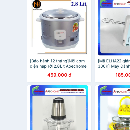
[Bảo hành 12 tháng]Nồi cơm
[Mã ELHA22 giả
điện nắp rời 2.8Lit Apechome
300K] Máy Đán
APH-RC28, công suất 1000W,
Tay Apechome 7
459.000 đ
185.0
lồng không men
610 - Hàng Chín
Hành 12 Tháng)