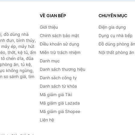
VỀ GIAN BẾP
CHUYÊN MỤC
Giới thiệu
Điện gia dụng
ị, đồ dùng nhà
Chính sách bảo mật
Dụng cụ nhà bếp
ình đun, bình thủy,
Điều khoản sử dụng
Đồ dùng phòng ă
, máy ép, máy hút
o, thớt, kệ tủ, ấm
Miễn trừ trách nhiệm
Nội thất phòng ăn
 tô chén dĩa, đũa
Danh mục
phòng ăn, tủ kệ,
Danh sách thương hiệu
 lực không ngừng,
 so sánh giá, tìm
Danh sách công ty
.
Danh sách từ khóa
Mã giảm giá Tiki
Mã giảm giá Lazada
Mã giảm giá Shopee
Liên hệ