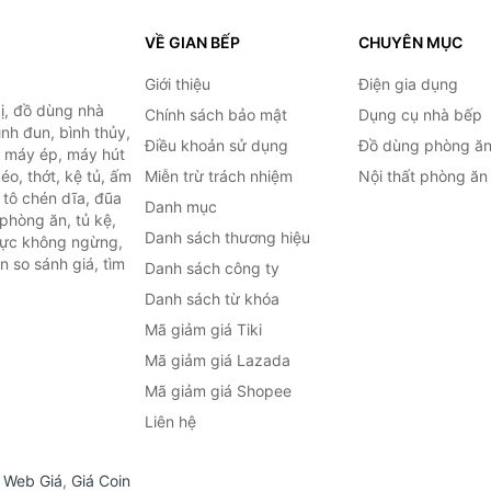
VỀ GIAN BẾP
CHUYÊN MỤC
Giới thiệu
Điện gia dụng
ị, đồ dùng nhà
Chính sách bảo mật
Dụng cụ nhà bếp
ình đun, bình thủy,
Điều khoản sử dụng
Đồ dùng phòng ă
, máy ép, máy hút
o, thớt, kệ tủ, ấm
Miễn trừ trách nhiệm
Nội thất phòng ăn
 tô chén dĩa, đũa
Danh mục
phòng ăn, tủ kệ,
Danh sách thương hiệu
 lực không ngừng,
 so sánh giá, tìm
Danh sách công ty
.
Danh sách từ khóa
Mã giảm giá Tiki
Mã giảm giá Lazada
Mã giảm giá Shopee
Liên hệ
,
Web Giá
,
Giá Coin