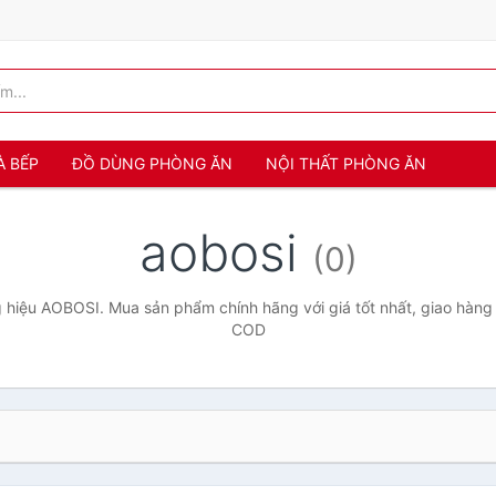
À BẾP
ĐỒ DÙNG PHÒNG ĂN
NỘI THẤT PHÒNG ĂN
aobosi
(0)
hiệu AOBOSI. Mua sản phẩm chính hãng với giá tốt nhất, giao hàng 
COD