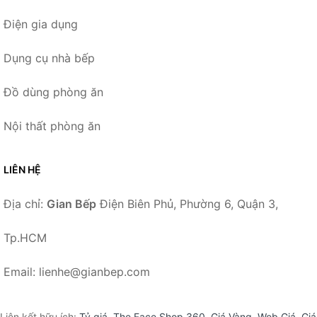
Điện gia dụng
Dụng cụ nhà bếp
Đồ dùng phòng ăn
Nội thất phòng ăn
LIÊN HỆ
Địa chỉ:
Gian Bếp
Điện Biên Phủ, Phường 6, Quận 3,
Tp.HCM
Email: lienhe@gianbep.com
Liên kết hữu ích:
Tỷ giá
,
The Face Shop 360
,
Giá Vàng
,
Web Giá
,
Giá