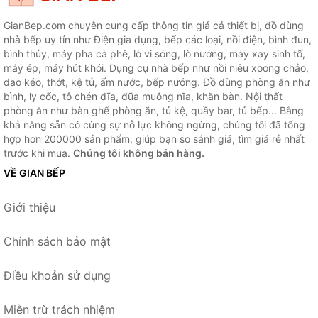
GianBep.com chuyên cung cấp thông tin giá cả thiết bị, đồ dùng
nhà bếp uy tín như Điện gia dụng, bếp các loại, nồi điện, bình đun,
bình thủy, máy pha cà phê, lò vi sóng, lò nướng, máy xay sinh tố,
máy ép, máy hút khói. Dụng cụ nhà bếp như nồi niêu xoong chảo,
dao kéo, thớt, kệ tủ, ấm nước, bếp nướng. Đồ dùng phòng ăn như
bình, ly cốc, tô chén dĩa, đũa muỗng nĩa, khăn bàn. Nội thất
phòng ăn như bàn ghế phòng ăn, tủ kệ, quầy bar, tủ bếp... Bằng
khả năng sẵn có cùng sự nỗ lực không ngừng, chúng tôi đã tổng
hợp hơn 200000 sản phẩm, giúp bạn so sánh giá, tìm giá rẻ nhất
trước khi mua.
Chúng tôi không bán hàng.
VỀ GIAN BẾP
Giới thiệu
Chính sách bảo mật
Điều khoản sử dụng
Miễn trừ trách nhiệm