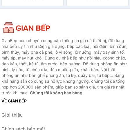
GianBep.com chuyên cung cấp thông tin giá cả thiết bị, đồ dùng
nhà bếp uy tín như Điện gia dụng, bếp các loại, nồi điện, bình đun,
bình thủy, máy pha cà phê, lò vi sóng, lò nướng, máy xay sinh tố,
máy ép, máy hút khói. Dụng cụ nhà bếp như nồi niêu xoong chảo,
dao kéo, thớt, kệ tủ, ấm nước, bếp nướng. Đồ dùng phòng ăn như
bình, ly cốc, tô chén dĩa, đũa muỗng nĩa, khăn bàn. Nội thất
phòng ăn như bàn ghế phòng ăn, tủ kệ, quầy bar, tủ bếp... Bằng
khả năng sẵn có cùng sự nỗ lực không ngừng, chúng tôi đã tổng
hợp hơn 200000 sản phẩm, giúp bạn so sánh giá, tìm giá rẻ nhất
trước khi mua.
Chúng tôi không bán hàng.
VỀ GIAN BẾP
Giới thiệu
Chính sách bảo mật