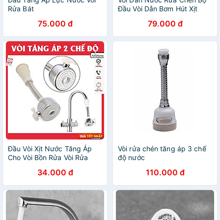
Rửa Bát
Đầu Vòi Dẫn Bơm Hút Xịt
Nước Rửa Chén Dầu Rửa
75.000 đ
79.000 đ
Bát Gắn Bồn Rửa Bát
Đầu Vòi Xịt Nước Tăng Áp
Vòi rửa chén tăng áp 3 chế
Cho Vòi Bồn Rửa Vòi Rửa
độ nước
Chén Đầu Nối Vòi Rửa Bát
34.000 đ
110.000 đ
Tăng Áp Xoay 360 Độ Điều
Chỉnh Thoải Mái