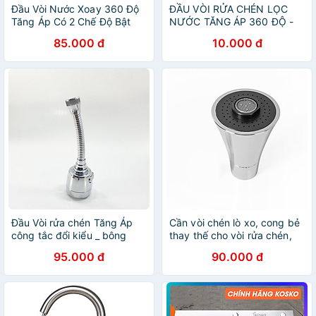
Đầu Vòi Nước Xoay 360 Độ
ĐẦU VÒI RỬA CHÉN LỌC
Tăng Áp Có 2 Chế Độ Bật
NƯỚC TĂNG ÁP 360 ĐỘ -
giao màu ngẫu nhiên
85.000 đ
10.000 đ
Đầu Vòi rửa chén Tăng Áp
Cần vòi chén lò xo, cong bẻ
công tắc đổi kiểu _ bông
thay thế cho vòi rửa chén,
tăng áp rửa chén BTA4_Đầu
đầu vòi loa chuyển 02 chế
95.000 đ
90.000 đ
vòi rửa bát tăng áp lực nước
độ xoay
2 chế độ phun_đầu tăng áp
rửa chén bát nhựa ABS si
inox cao cấp_ đầu vòi rửa
chén tăng áp_ vòi rửa chén