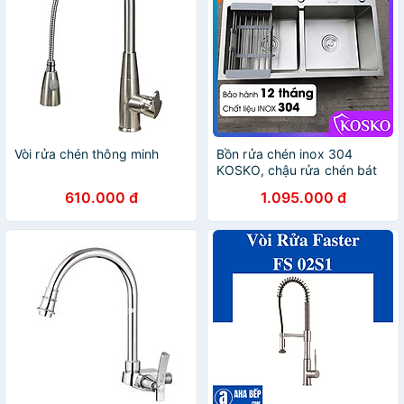
đa năng
Vòi rửa chén thông minh
Bồn rửa chén inox 304
KOSKO, chậu rửa chén bát
82x45cm đúc cân lắp được
610.000 đ
1.095.000 đ
nhiều loại vòi nước rửa chén