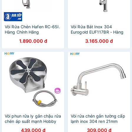
Vòi Rửa Chén Hafen RC-65I.
Vòi Rửa Bát Inox 304
Hàng Chính Hãng
Eurogold EUF117BR - Hàng
Chính Hãng
1.890.000 đ
3.165.000 đ
Vòi phun rửa ly gắn chậu rửa
Vòi rửa chén gắn tường cấp
chén áp suất mạnh Hobby
lạnh inox 304 ren 21mm
Home Decor VRLT
Hobby home decor VT3
439.000 đ
309.000 đ