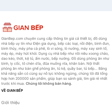
GianBep.com chuyên cung cấp thông tin giá cả thiết bị, đồ dùng
nhà bếp uy tín như Điện gia dụng, bếp các loại, nồi điện, bình đun,
bình thủy, máy pha cà phê, lò vi sóng, lò nướng, máy xay sinh tố,
máy ép, máy hút khói. Dụng cụ nhà bếp như nồi niêu xoong chảo,
dao kéo, thớt, kệ tủ, ấm nước, bếp nướng. Đồ dùng phòng ăn như
bình, ly cốc, tô chén dĩa, đũa muỗng nĩa, khăn bàn. Nội thất
phòng ăn như bàn ghế phòng ăn, tủ kệ, quầy bar, tủ bếp... Bằng
khả năng sẵn có cùng sự nỗ lực không ngừng, chúng tôi đã tổng
hợp hơn 200000 sản phẩm, giúp bạn so sánh giá, tìm giá rẻ nhất
trước khi mua.
Chúng tôi không bán hàng.
VỀ GIAN BẾP
Giới thiệu