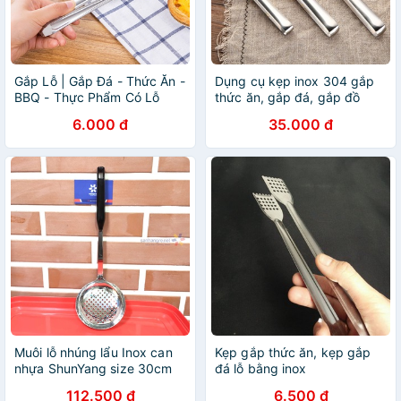
Gắp Lỗ | Gắp Đá - Thức Ăn -
Dụng cụ kẹp inox 304 gắp
BBQ - Thực Phẩm Có Lỗ
thức ăn, gắp đá, gắp đồ
Chất Liệu Inox Không Gỉ Sale
nóng thực phẩm cao cấp
6.000 đ
35.000 đ
2022
đẹp dày dặn lỗ 18CM-22cm-
29CM
Muôi lỗ nhúng lẩu Inox can
Kẹp gắp thức ăn, kẹp gắp
nhựa ShunYang size 30cm
đá lỗ bằng inox
112.500 đ
6.500 đ