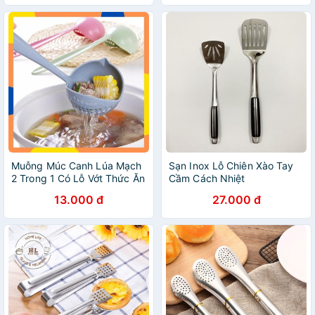
Muỗng Múc Canh Lúa Mạch
Sạn Inox Lỗ Chiên Xào Tay
2 Trong 1 Có Lỗ Vớt Thức Ăn
Cầm Cách Nhiệt
Lọc Nước - Vá Ăn Lẩu Thông
13.000 đ
27.000 đ
Minh 2in1 K81