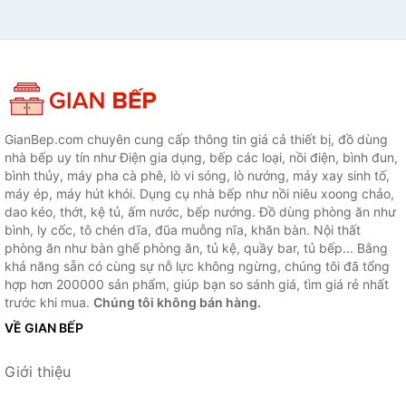
GianBep.com chuyên cung cấp thông tin giá cả thiết bị, đồ dùng
nhà bếp uy tín như Điện gia dụng, bếp các loại, nồi điện, bình đun,
bình thủy, máy pha cà phê, lò vi sóng, lò nướng, máy xay sinh tố,
máy ép, máy hút khói. Dụng cụ nhà bếp như nồi niêu xoong chảo,
dao kéo, thớt, kệ tủ, ấm nước, bếp nướng. Đồ dùng phòng ăn như
bình, ly cốc, tô chén dĩa, đũa muỗng nĩa, khăn bàn. Nội thất
phòng ăn như bàn ghế phòng ăn, tủ kệ, quầy bar, tủ bếp... Bằng
khả năng sẵn có cùng sự nỗ lực không ngừng, chúng tôi đã tổng
hợp hơn 200000 sản phẩm, giúp bạn so sánh giá, tìm giá rẻ nhất
trước khi mua.
Chúng tôi không bán hàng.
VỀ GIAN BẾP
Giới thiệu