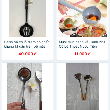
Daiso Vá có lỗ Nero có chất
Muôi múc canh Vá Canh 2in1
kháng khuẩn trên bề mặt
Có Lỗ Thoát Nước Tiện
Dụng
40.000 đ
11.900 đ