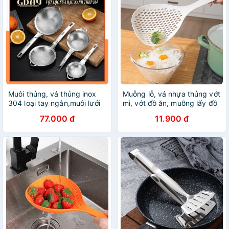
Muôi thủng, vá thủng inox
Muỗng lỗ, vá nhựa thủng vớt
304 loại tay ngắn,muôi lưới
mì, vớt đồ ăn, muỗng lấy đồ
lọc mịn, sữa đậu nành -
ăn tiện lợi
77.000 đ
11.900 đ
LOKING