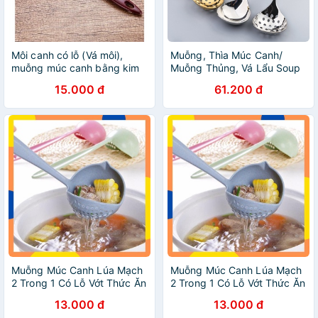
Môi canh có lỗ (Vá môi),
Muỗng, Thìa Múc Canh/
muỗng múc canh bằng kim
Muỗng Thủng, Vá Lẩu Soup
loại, môi múc cơm bằng gỗ
Inox 304 Lòng Sâu Phong
15.000 đ
61.200 đ
dài 22cm, rộng 6cm
Cách Bắc Âu Hàng Nội Địa
Cao Cấp MTM02
Muỗng Múc Canh Lúa Mạch
Muỗng Múc Canh Lúa Mạch
2 Trong 1 Có Lỗ Vớt Thức Ăn
2 Trong 1 Có Lỗ Vớt Thức Ăn
Lọc Nước - Vá Ăn Lẩu Thông
Lọc Nước - Vá Ăn Lẩu Thông
13.000 đ
13.000 đ
Minh 2in1 K81
Minh 2in1 K81