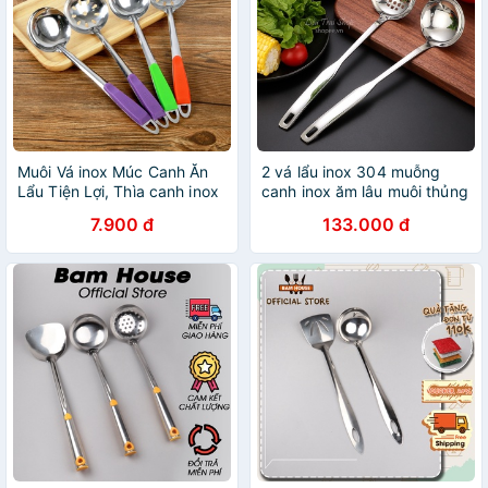
Muôi Vá inox Múc Canh Ăn
2 vá lẩu inox 304 muỗng
Lẩu Tiện Lợi, Thìa canh inox
canh inox ăm lâu muôi thủng
và thìa lẩu Muôi Múc Canh,
7.900 đ
133.000 đ
Muôi Lỗ Inox - Muỗng/ Vá
Múc Canh