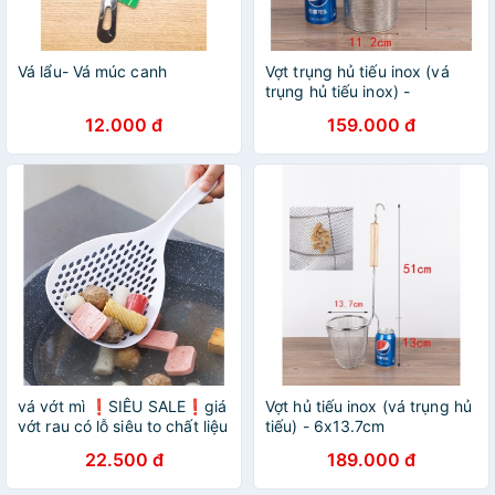
Vá lẩu- Vá múc canh
Vợt trụng hủ tiếu inox (vá
trụng hủ tiếu inox) -
11.2x13.2cm
12.000 đ
159.000 đ
vá vớt mì ❗SIÊU SALE❗giá
Vợt hủ tiếu inox (vá trụng hủ
vớt rau có lỗ siêu to chất liệu
tiếu) - 6x13.7cm
nhựa PPE an toàn
22.500 đ
189.000 đ