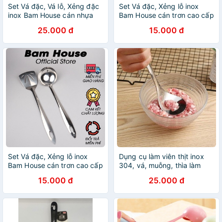
Set Vá đặc, Vá lỗ, Xẻng đặc
Set Vá đặc, Xẻng lỗ inox
inox Bam House cán nhựa
Bam House cán trơn cao cấp
vàng loại lớn cao cấp siêu
siêu bền SCT24 - Gia dụng
25.000 đ
15.000 đ
bền SCV10 - Gia dụng bếp
bếp
Set Vá đặc, Xẻng lỗ inox
Dụng cụ làm viên thịt inox
Bam House cán trơn cao cấp
304, vá, muỗng, thìa làm
siêu bền SCT24 - Gia dụng
thiệt viên
15.000 đ
25.000 đ
bếp