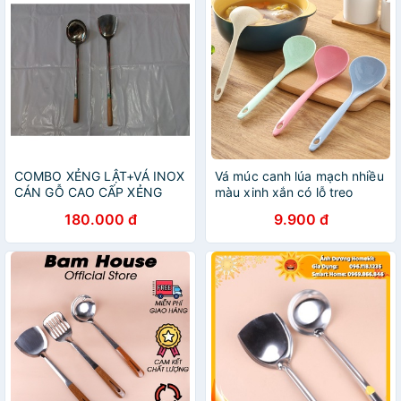
COMBO XẺNG LẬT+VÁ INOX
Vá múc canh lúa mạch nhiều
CÁN GỖ CAO CẤP XẺNG
màu xinh xắn có lỗ treo
12,5+VÁ 13,5CM
tường - Muôi muỗng múc
180.000 đ
9.900 đ
canh lúa mạch cán dài vá ăn
lẩu nhiều màu cute