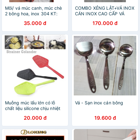
Môi/ vá múc canh, múc chè
COMBO XẺNG LẬT+VÁ INOX
2 bông hoa, inox 304 KT:
CÁN INOX CAO CẤP VÁ
24x7cm (ảnh thật)
12,5CM-XẺNG 12,5CM.
35.000 đ
170.000 đ
Muỗng múc lẩu lớn có lỗ
Vá - Sạn inox cán bông
chất liệu silicone chịu nhiệt
cao an toàn - Thìa - vá vớt
20.000 đ
19.600 đ
lẩu lớn nhiều lỗ MUCLAU01