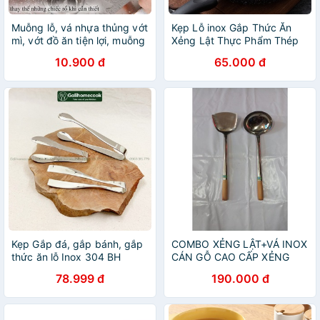
Muỗng lỗ, vá nhựa thủng vớt
Kẹp Lỗ inox Gắp Thức Ăn
mì, vớt đồ ăn tiện lợi, muỗng
Xẻng Lật Thực Phẩm Thép
lấy đồ ăn
Không Gỉ SUS 304 Kiên Cố
10.900 đ
65.000 đ
Kẹp Gắp đá, gắp bánh, gắp
COMBO XẺNG LẬT+VÁ INOX
thức ăn lỗ Inox 304 BH
CÁN GỖ CAO CẤP XẺNG
LORENA | GaliHomecook Ice
13,5+VÁ 14,5CM.
78.999 đ
190.000 đ
gripping tools