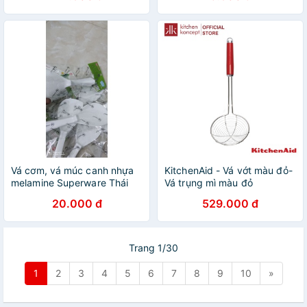
Vá cơm, vá múc canh nhựa
KitchenAid - Vá vớt màu đỏ-
melamine Superware Thái
Vá trụng mì màu đỏ
Lan
20.000 đ
529.000 đ
Trang 1/30
1
2
3
4
5
6
7
8
9
10
»