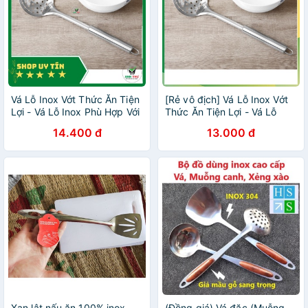
Vá Lỗ Inox Vớt Thức Ăn Tiện
[Rẻ vô địch] Vá Lỗ Inox Vớt
Lợi - Vá Lỗ Inox Phù Hợp Với
Thức Ăn Tiện Lợi - Vá Lỗ
Mọi Gia Đình
Inox Phù Hợp Với Mọi Gia
14.400 đ
13.000 đ
Đình
Xạn lật nấu ăn 100% inox -
(Đồng giá) Vá đặc (Muỗng