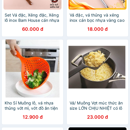
Set Vá đặc, Xẻng đặc, Xẻng
Vá đặc, vá thủng và xẻng
lỗ inox Bam House cán nhựa
inox cán bọc nhựa vàng cao
hoạ tiết gỗ loại lớn cao cấp
cấp anhduonghomekit
60.000 đ
18.000 đ
siêu bền SCG01 - Gia dụng
bếp
Kho Sỉ Muỗng lỗ, vá nhựa
Vá/ Muỗng Vợt múc thức ăn
thủng vớt mì, vớt đồ ăn tiện
size LỚN CHỊU NHIỆT có lỗ
lợi, muỗng lấy đồ ăn
ráo nước, chất liệu nhựa cao
12.900 đ
23.000 đ
cấp