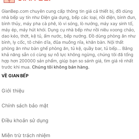
GianBep.com chuyên cung cấp thông tin giá cả thiết bị, đồ dùng
nhà bếp uy tín như Điện gia dụng, bếp các loại, nồi điện, bình đun,
bình thủy, máy pha cà phê, lò vi sóng, lò nướng, máy xay sinh tố,
máy ép, máy hút khói. Dụng cụ nhà bếp như nồi niêu xoong chảo,
dao kéo, thớt, kệ tủ, ấm nước, bếp nướng. Đồ dùng phòng ăn như
bình, ly cốc, tô chén dĩa, đũa muỗng nĩa, khăn bàn. Nội thất
phòng ăn như bàn ghế phòng ăn, tủ kệ, quầy bar, tủ bếp... Bằng
khả năng sẵn có cùng sự nỗ lực không ngừng, chúng tôi đã tổng
hợp hơn 200000 sản phẩm, giúp bạn so sánh giá, tìm giá rẻ nhất
trước khi mua.
Chúng tôi không bán hàng.
VỀ GIAN BẾP
Giới thiệu
Chính sách bảo mật
Điều khoản sử dụng
Miễn trừ trách nhiệm