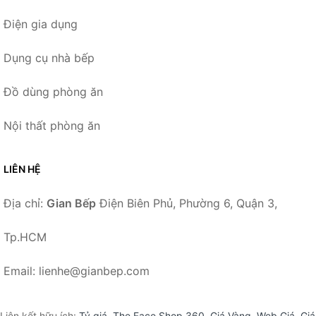
Điện gia dụng
Dụng cụ nhà bếp
Đồ dùng phòng ăn
Nội thất phòng ăn
LIÊN HỆ
Địa chỉ:
Gian Bếp
Điện Biên Phủ, Phường 6, Quận 3,
Tp.HCM
Email: lienhe@gianbep.com
Liên kết hữu ích:
Tỷ giá
,
The Face Shop 360
,
Giá Vàng
,
Web Giá
,
Giá