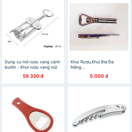
Dụng cụ mở rượu vang cánh
Khui Rượu,Khui Bia Đa
bướm - Khui rượu vang nút
Năng…
bần không gỉ inox 100%
59.330 đ
5.000 đ