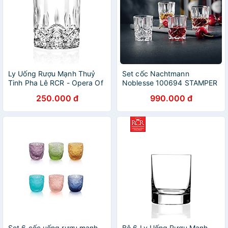
Ly Uống Rượu Mạnh Thuỷ
Set cốc Nachtmann
Tinh Pha Lê RCR - Opera Of
Noblesse 100694 STAMPER
Tumbler 210ml
4 chi tiết ly rượu mạnh Hàng
250.000 đ
990.000 đ
chính hãng
Set 6 cốc uống rượu mạnh
Bộ 6 Ly Uống Rượu Mạnh