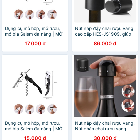
Dụng cụ mở hộp, mở rượu,
Nút nắp đậy chai rượu vang
mở bia Salem đa năng | MỞ
cao cấp HES-JS1909, giúp
MỎ VỊT | MỞ RƯỢU VANG
cho rượu vang luôn thơm
17.000 đ
86.000 đ
ngon
Dụng cụ mở hộp, mở rượu,
Nút nắp đậy chai rượu vang,
mở bia Salem đa năng | MỞ
Nút chặn chai rượu vang
MỎ VỊT | MỞ RƯỢU VANG
cao cấp có nấc khóa mở
15.000 đ
30.000 đ