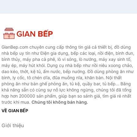
GianBep.com chuyên cung cấp thông tin giá cả thiết bị, đồ dùng
nhà bếp uy tín như Điện gia dụng, bếp các loại, nồi điện, bình đun,
bình thủy, máy pha cà phê, lò vi sóng, lò nướng, máy xay sinh tố,
máy ép, máy hút khói. Dụng cụ nhà bếp như nồi niêu xoong chảo,
dao kéo, thớt, kệ tủ, ấm nước, bếp nướng. Đồ dùng phòng ăn như
bình, ly cốc, tô chén dĩa, đũa muỗng nĩa, khăn bàn. Nội thất
phòng ăn như bàn ghế phòng ăn, tủ kệ, quầy bar, tủ bếp... Bằng
khả năng sẵn có cùng sự nỗ lực không ngừng, chúng tôi đã tổng
hợp hơn 200000 sản phẩm, giúp bạn so sánh giá, tìm giá rẻ nhất
trước khi mua.
Chúng tôi không bán hàng.
VỀ GIAN BẾP
Giới thiệu