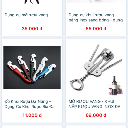
Dụng cụ mở rượu vang
Dụng cụ khui rượu vang
bằng inox sáng bóng - dụng
cụ mở rượu bàng inox
35.000 đ
55.000 đ
Đồ Khui Rượu Đa Năng -
MỞ RƯỢU VANG - KHUI
Dụng Cụ Khui Rượu Bia Đa
NẮP RƯỢU VANG INOX ĐA
Năng Màu Ngẫu Nhiên
NĂNG SÁNG BÓNG CHỐNG
11.000 đ
69.000 đ
HAN RỈ