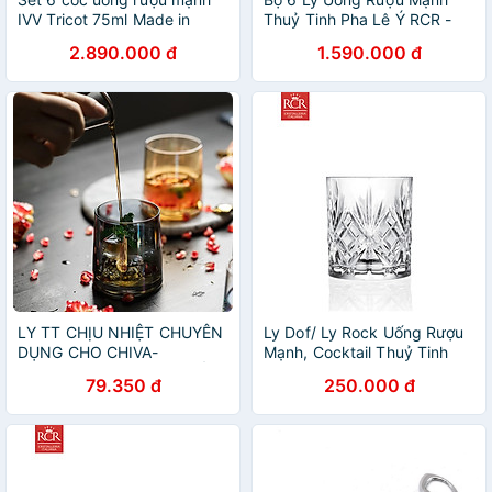
IVV Tricot 75ml Made in
Thuỷ Tinh Pha Lê Ý RCR -
Italia Hàng chính hãng
Tocai Dof Tumbler 290ml
2.890.000 đ
1.590.000 đ
LY TT CHỊU NHIỆT CHUYÊN
Ly Dof/ Ly Rock Uống Rượu
DỤNG CHO CHIVA-
Mạnh, Cocktail Thuỷ Tinh
MACALLAN-WHISKY | CỐC
Pha Lê Không Chì Ý RCR
79.350 đ
250.000 đ
THỦY TINH CAO CẤP | CỐC
Crystal – Melodia Dof
TRỤ UỐNG RƯỢU MẠNH
Tumbler 240ml