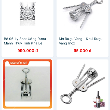
Bộ 06 Ly Shot Uống Rượu
Mở Rượu Vang - Khui Rượu
Mạnh Thuỷ Tinh Pha Lê
Vang Inox
Không Chì Ý RCR Crystal
990.000 đ
65.000 đ
Melodia - Melodia Liqueur
Tumbler 80 ml