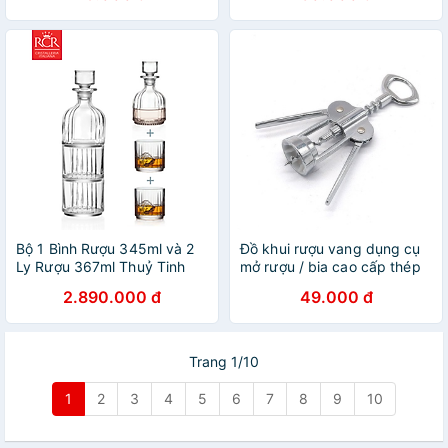
Bộ 1 Bình Rượu 345ml và 2
Đồ khui rượu vang dụng cụ
Ly Rượu 367ml Thuỷ Tinh
mở rượu / bia cao cấp thép
Pha Lê Ý RCR - Combo
không gỉ sáng bóng bền
2.890.000 đ
49.000 đ
đẹp
Trang 1/10
1
2
3
4
5
6
7
8
9
10