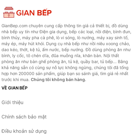
GianBep.com chuyên cung cấp thông tin giá cả thiết bị, đồ dùng
nhà bếp uy tín như Điện gia dụng, bếp các loại, nồi điện, bình đun,
bình thủy, máy pha cà phê, lò vi sóng, lò nướng, máy xay sinh tố,
máy ép, máy hút khói. Dụng cụ nhà bếp như nồi niêu xoong chảo,
dao kéo, thớt, kệ tủ, ấm nước, bếp nướng. Đồ dùng phòng ăn như
bình, ly cốc, tô chén dĩa, đũa muỗng nĩa, khăn bàn. Nội thất
phòng ăn như bàn ghế phòng ăn, tủ kệ, quầy bar, tủ bếp... Bằng
khả năng sẵn có cùng sự nỗ lực không ngừng, chúng tôi đã tổng
hợp hơn 200000 sản phẩm, giúp bạn so sánh giá, tìm giá rẻ nhất
trước khi mua.
Chúng tôi không bán hàng.
VỀ GIAN BẾP
Giới thiệu
Chính sách bảo mật
Điều khoản sử dụng