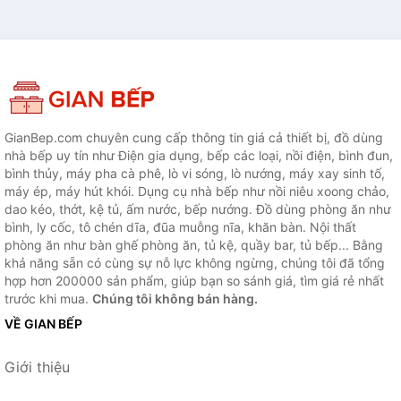
GianBep.com chuyên cung cấp thông tin giá cả thiết bị, đồ dùng
nhà bếp uy tín như Điện gia dụng, bếp các loại, nồi điện, bình đun,
bình thủy, máy pha cà phê, lò vi sóng, lò nướng, máy xay sinh tố,
máy ép, máy hút khói. Dụng cụ nhà bếp như nồi niêu xoong chảo,
dao kéo, thớt, kệ tủ, ấm nước, bếp nướng. Đồ dùng phòng ăn như
bình, ly cốc, tô chén dĩa, đũa muỗng nĩa, khăn bàn. Nội thất
phòng ăn như bàn ghế phòng ăn, tủ kệ, quầy bar, tủ bếp... Bằng
khả năng sẵn có cùng sự nỗ lực không ngừng, chúng tôi đã tổng
hợp hơn 200000 sản phẩm, giúp bạn so sánh giá, tìm giá rẻ nhất
trước khi mua.
Chúng tôi không bán hàng.
VỀ GIAN BẾP
Giới thiệu