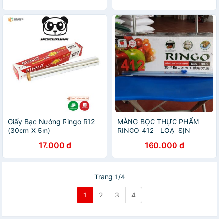
Giấy Bạc Nướng Ringo R12
MÀNG BỌC THỰC PHẨM
(30cm X 5m)
RINGO 412 - LOẠI SỊN
17.000 đ
160.000 đ
Trang 1/4
1
2
3
4