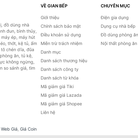
VỀ GIAN BẾP
CHUYÊN MỤC
Giới thiệu
Điện gia dụng
ị, đồ dùng nhà
Chính sách bảo mật
Dụng cụ nhà bếp
ình đun, bình thủy,
Điều khoản sử dụng
Đồ dùng phòng ă
, máy ép, máy hút
o, thớt, kệ tủ, ấm
Miễn trừ trách nhiệm
Nội thất phòng ăn
 tô chén dĩa, đũa
Danh mục
phòng ăn, tủ kệ,
Danh sách thương hiệu
 lực không ngừng,
 so sánh giá, tìm
Danh sách công ty
.
Danh sách từ khóa
Mã giảm giá Tiki
Mã giảm giá Lazada
Mã giảm giá Shopee
Liên hệ
,
Web Giá
,
Giá Coin