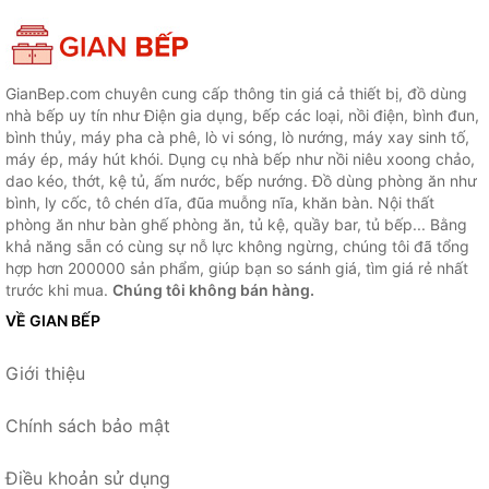
GianBep.com chuyên cung cấp thông tin giá cả thiết bị, đồ dùng
nhà bếp uy tín như Điện gia dụng, bếp các loại, nồi điện, bình đun,
bình thủy, máy pha cà phê, lò vi sóng, lò nướng, máy xay sinh tố,
máy ép, máy hút khói. Dụng cụ nhà bếp như nồi niêu xoong chảo,
dao kéo, thớt, kệ tủ, ấm nước, bếp nướng. Đồ dùng phòng ăn như
bình, ly cốc, tô chén dĩa, đũa muỗng nĩa, khăn bàn. Nội thất
phòng ăn như bàn ghế phòng ăn, tủ kệ, quầy bar, tủ bếp... Bằng
khả năng sẵn có cùng sự nỗ lực không ngừng, chúng tôi đã tổng
hợp hơn 200000 sản phẩm, giúp bạn so sánh giá, tìm giá rẻ nhất
trước khi mua.
Chúng tôi không bán hàng.
VỀ GIAN BẾP
Giới thiệu
Chính sách bảo mật
Điều khoản sử dụng