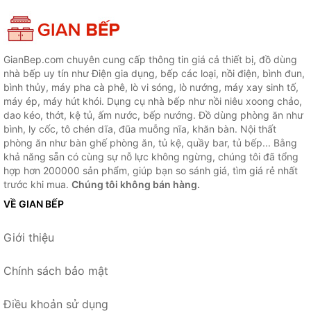
GianBep.com chuyên cung cấp thông tin giá cả thiết bị, đồ dùng
nhà bếp uy tín như Điện gia dụng, bếp các loại, nồi điện, bình đun,
bình thủy, máy pha cà phê, lò vi sóng, lò nướng, máy xay sinh tố,
máy ép, máy hút khói. Dụng cụ nhà bếp như nồi niêu xoong chảo,
dao kéo, thớt, kệ tủ, ấm nước, bếp nướng. Đồ dùng phòng ăn như
bình, ly cốc, tô chén dĩa, đũa muỗng nĩa, khăn bàn. Nội thất
phòng ăn như bàn ghế phòng ăn, tủ kệ, quầy bar, tủ bếp... Bằng
khả năng sẵn có cùng sự nỗ lực không ngừng, chúng tôi đã tổng
hợp hơn 200000 sản phẩm, giúp bạn so sánh giá, tìm giá rẻ nhất
trước khi mua.
Chúng tôi không bán hàng.
VỀ GIAN BẾP
Giới thiệu
Chính sách bảo mật
Điều khoản sử dụng