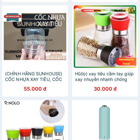
(CHÍNH HÃNG SUNHOUSE)
Hũ(lọ) xay tiêu cầm tay giúp
CỐC NHỰA XAY TIÊU, CỐC
xay nhuyễn nhanh chóng
NHỰA SINH TỐ CHO MÁY
55.000 đ
30.000 đ
XAY SUNHOUSE HTD5113G
SHD5112 SHD5111