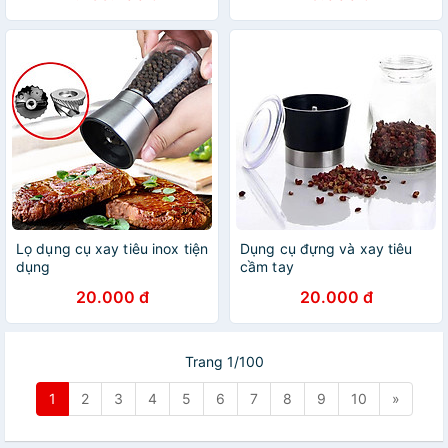
Lọ dụng cụ xay tiêu inox tiện
Dụng cụ đựng và xay tiêu
dụng
cầm tay
20.000 đ
20.000 đ
Trang 1/100
1
2
3
4
5
6
7
8
9
10
»