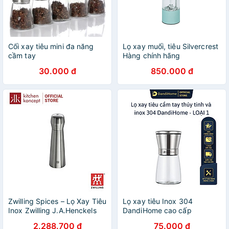
Cối xay tiêu mini đa năng
Lọ xay muối, tiêu Silvercrest
cầm tay
Hàng chính hãng
30.000 đ
850.000 đ
Zwilling Spices – Lọ Xay Tiêu
Lọ xay tiêu Inox 304
Inox Zwilling J.A.Henckels
DandiHome cao cấp
2.288.700 đ
75.000 đ