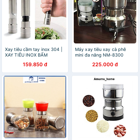
Xay tiêu cầm tay inox 304 |
Máy xay tiêu xay cà phê
XAY TIÊU INOX BẤM
mini đa năng NM-8300
150W (Bạc)
159.850 đ
225.000 đ