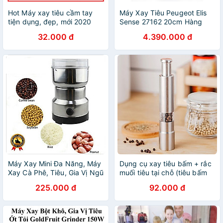
Hot Máy xay tiêu cầm tay
Máy Xay Tiêu Peugeot Elis
tiện dụng, đẹp, mới 2020
Sense 27162 20cm Hàng
chính hãng
32.000 đ
4.390.000 đ
Máy Xay Mini Đa Năng, Máy
Dụng cụ xay tiêu bấm + rắc
Xay Cà Phê, Tiêu, Gia Vị Ngũ
muối tiêu tại chỗ (tiêu bấm
Cốc- NIMA Công Suất 150W
inox) - Hàng chính hãng
225.000 đ
92.000 đ