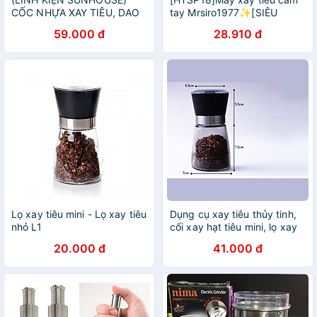
CỐC NHỰA XAY TIÊU, DAO
tay Mrsiro1977✨[SIÊU
XAY TIÊU MÁY XAY
TIỆN] Máy xay tiêu mini
59.000 đ
28.910 đ
SUNHOUSE SHD5115
bằng thủy tinh xay cực
SHD5112 SHD5111
nhanh, cực dễ
HTD5113G
Lọ xay tiêu mini - Lọ xay tiêu
Dụng cụ xay tiêu thủy tinh,
nhỏ L1
cối xay hạt tiêu mini, lọ xay
tiêu tiện lợi
20.000 đ
41.000 đ