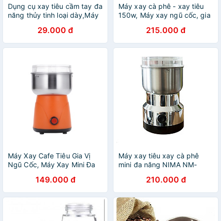
Dụng cụ xay tiêu cầm tay đa
Máy xay cà phê - xay tiêu
năng thủy tinh loại dày,Máy
150w, Máy xay ngũ cốc, gia
xay tiêu ,xay gia vị cầm tay
vị mini bằng thép đa năng
29.000 đ
215.000 đ
(Giao màu ngẫu nhiên)
Máy Xay Cafe Tiêu Gia Vị
Máy xay tiêu xay cà phê
Ngũ Cốc, Máy Xay Mini Đa
mini đa năng NIMA NM-
Năng Công Xuất 150W
8300 150W (Bạc)
149.000 đ
210.000 đ