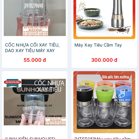
CỐC NHỰA CỐI XAY TIÊU,
Máy Xay Tiêu Cầm Tay
DAO XAY TIÊU MÁY XAY
JIPLAI JL308
55.000 đ
300.000 đ
(LINH KIỆN SUNHOUSE)
[HTSP18]Máy xay tiêu cầm