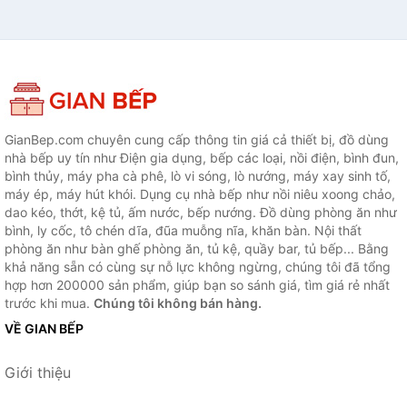
GianBep.com chuyên cung cấp thông tin giá cả thiết bị, đồ dùng
nhà bếp uy tín như Điện gia dụng, bếp các loại, nồi điện, bình đun,
bình thủy, máy pha cà phê, lò vi sóng, lò nướng, máy xay sinh tố,
máy ép, máy hút khói. Dụng cụ nhà bếp như nồi niêu xoong chảo,
dao kéo, thớt, kệ tủ, ấm nước, bếp nướng. Đồ dùng phòng ăn như
bình, ly cốc, tô chén dĩa, đũa muỗng nĩa, khăn bàn. Nội thất
phòng ăn như bàn ghế phòng ăn, tủ kệ, quầy bar, tủ bếp... Bằng
khả năng sẵn có cùng sự nỗ lực không ngừng, chúng tôi đã tổng
hợp hơn 200000 sản phẩm, giúp bạn so sánh giá, tìm giá rẻ nhất
trước khi mua.
Chúng tôi không bán hàng.
VỀ GIAN BẾP
Giới thiệu