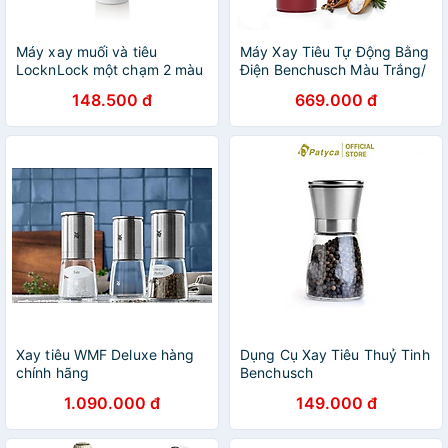
Máy xay muối và tiêu
Máy Xay Tiêu Tự Động Bằng
LocknLock một chạm 2 màu
Điện Benchusch Màu Trắng/
(Trắng, Đen) - CKO118
Đen/ Xanh/ Đỏ
148.500 đ
669.000 đ
Xay tiêu WMF Deluxe hàng
Dụng Cụ Xay Tiêu Thuỷ Tinh
chính hãng
Benchusch
1.090.000 đ
149.000 đ