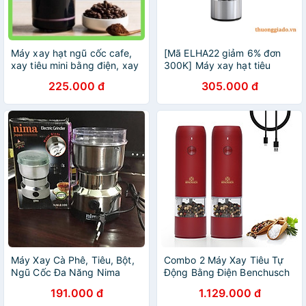
Máy xay hạt ngũ cốc cafe,
[Mã ELHA22 giảm 6% đơn
xay tiêu mini bằng điện, xay
300K] Máy xay hạt tiêu
bột gạo bột khô đa năng gia
Circle Joy CJ-EG01
225.000 đ
305.000 đ
đình
Máy Xay Cà Phê, Tiêu, Bột,
Combo 2 Máy Xay Tiêu Tự
Ngũ Cốc Đa Năng Nima
Động Bằng Điện Benchusch
Japan 8300 150w
Trắng/ Đen/ Đỏ/ Xanh
191.000 đ
1.129.000 đ