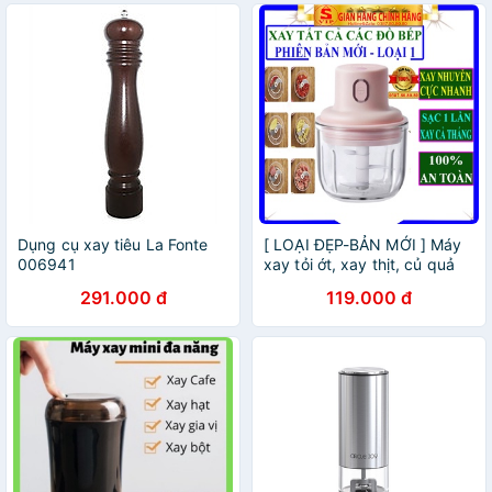
Dụng cụ xay tiêu La Fonte
[ LOẠI ĐẸP-BẢN MỚI ] Máy
006941
xay tỏi ớt, xay thịt, củ quả
đa năng/ Máy xay mini cầm
291.000 đ
119.000 đ
tay xay thịt cá tiêu sạc điện
250ml