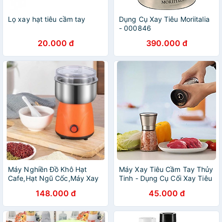
Lọ xay hạt tiêu cầm tay
Dụng Cụ Xay Tiêu Moriitalia
- 000846
20.000 đ
390.000 đ
Máy Nghiền Đồ Khô Hạt
Máy Xay Tiêu Cầm Tay Thủy
Cafe,Hạt Ngũ Cốc,Máy Xay
Tinh - Dụng Cụ Cối Xay Tiêu
Tiêu Công Suất 150W
Nắp Inox Vặn Tay Nhỏ Gọn
148.000 đ
45.000 đ
Tiện Dụng - Hàng Loại 1 -
Chính Hãng MINIIN