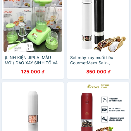
(LINH KIỆN JIPLAI MẪU
Set máy xay muối tiêu
MỚI) DAO XAY SINH TỐ VÀ
GourmetMaxx Salz-,
DAO XAY TIÊU XAY KHÔ
Pfeffermühle Weiß, Schwarz
125.000 đ
850.000 đ
MÁY XAY SINH TỐ JIPLAI
màu đen/ trắng
JL308