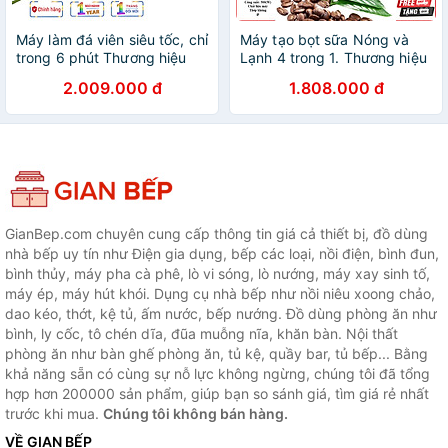
Máy làm đá viên siêu tốc, chỉ
Máy tạo bọt sữa Nóng và
trong 6 phút Thương hiệu
Lạnh 4 trong 1. Thương hiệu
Nga cao cấp DSP KD8001,
Mỹ cao cấp HiBREW - M3A.
2.009.000 đ
1.808.000 đ
Công suất làm đá 90-165W,
Hàng chính hãng
sản lượng 12kg/24h, Dung
tích bình chứa 1,4 lit - HÀNG
NHẬP KHẨU, BẢO HÀNH 12
THÁNG
GianBep.com chuyên cung cấp thông tin giá cả thiết bị, đồ dùng
nhà bếp uy tín như Điện gia dụng, bếp các loại, nồi điện, bình đun,
bình thủy, máy pha cà phê, lò vi sóng, lò nướng, máy xay sinh tố,
máy ép, máy hút khói. Dụng cụ nhà bếp như nồi niêu xoong chảo,
dao kéo, thớt, kệ tủ, ấm nước, bếp nướng. Đồ dùng phòng ăn như
bình, ly cốc, tô chén dĩa, đũa muỗng nĩa, khăn bàn. Nội thất
phòng ăn như bàn ghế phòng ăn, tủ kệ, quầy bar, tủ bếp... Bằng
khả năng sẵn có cùng sự nỗ lực không ngừng, chúng tôi đã tổng
hợp hơn 200000 sản phẩm, giúp bạn so sánh giá, tìm giá rẻ nhất
trước khi mua.
Chúng tôi không bán hàng.
VỀ GIAN BẾP