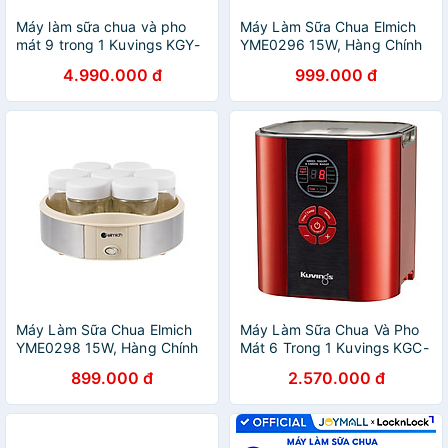
Máy làm sữa chua và pho
Máy Làm Sữa Chua Elmich
mát 9 trong 1 Kuvings KGY-
YME0296 15W, Hàng Chính
881CB [2.0L] - Hàng chính
Hãng, Cảm Ứng Điện Tử, Nồi
4.990.000 đ
999.000 đ
hãng
Ủ Inox - JoyMall
Máy Làm Sữa Chua Elmich
Máy Làm Sữa Chua Và Pho
YME0298 15W, Hàng Chính
Mát 6 Trong 1 Kuvings KGC-
Hãng, Điều Khiển Cơ, 7 Hũ
712CB (2.0L) – Màu đỏ -
899.000 đ
2.570.000 đ
Thủy Tinh 200ml - JoyMall
Hàng Chính Hãng