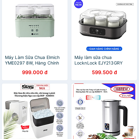
Máy Làm Sữa Chua Elmich
Máy làm sữa chua
YME0297 8W, Hàng Chính
LocknLock EJY213GRY
Hãng, Cảm Ứng Điện Tử, 4
Digital Yogurt Maker - 220-
999.000 đ
599.500 đ
Hũ Thủy Tinh 200ml -
240V, 50/60Hz, 20W, 1.08L
JoyMall
- Màu xám - Hàng Chính
Hãng - JoyMall