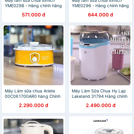
Máy làm sữa chua Elmich
Máy làm sữa chua Elmich
YME0298 - Hàng chính hãng
YME0296 - Hàng chính hãng
571.000 đ
644.000 đ
Máy Làm sữa chua Ariete
Máy Làm Sữa Chua Hy Lạp
00C061700AR0 hàng Chính
Lakeland 31794 Hàng chính
Hãng
hãng
2.290.000 đ
2.490.000 đ