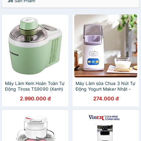
36
Sản Phẩm
Máy Làm Kem Hoàn Toàn Tự
Máy Làm sữa Chua 3 Nút Tự
Động Tiross TS9090 (Xanh)
Động Yogurt Maker Nhật -
- Hàng Chính Hãng
Làm Sữa Chua Tại Nhà Đơn
2.990.000 đ
274.000 đ
Giản - Hàng Chính Hãng
MINIIN