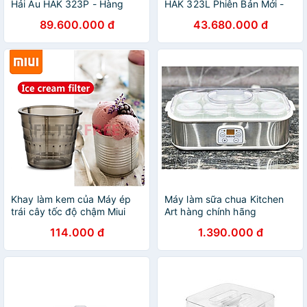
Hải Âu HAK 323P - Hàng
HAK 323L Phiên Bản Mới -
Chính Hãng
Hàng Chính Hãng
89.600.000 đ
43.680.000 đ
Khay làm kem của Máy ép
Máy làm sữa chua Kitchen
trái cây tốc độ chậm Miui
Art hàng chính hãng
JE-B03B, B01B, JE-B02B ,
114.000 đ
1.390.000 đ
JE-B05B, XKJ-03B, B01B
mã B11 - Hàng Nhập Khẩu