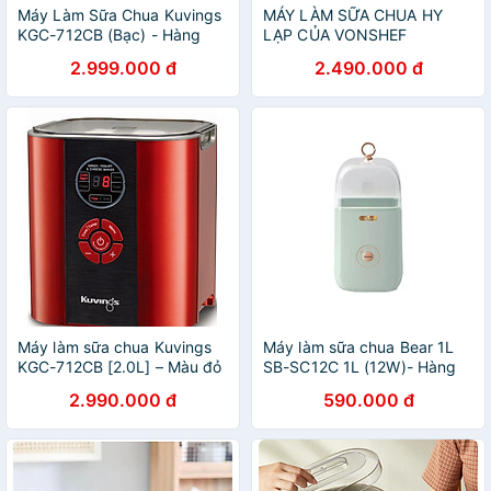
Máy Làm Sữa Chua Kuvings
MÁY LÀM SỮA CHUA HY
KGC-712CB (Bạc) - Hàng
LẠP CỦA VONSHEF
Chính Hãng
‎2000018 Hàng chính hãng
2.999.000 đ
2.490.000 đ
Máy làm sữa chua Kuvings
Máy làm sữa chua Bear 1L
KGC-712CB [2.0L] – Màu đỏ
SB-SC12C 1L (12W)- Hàng
-Hàng chính hãng
chính hãng
2.990.000 đ
590.000 đ