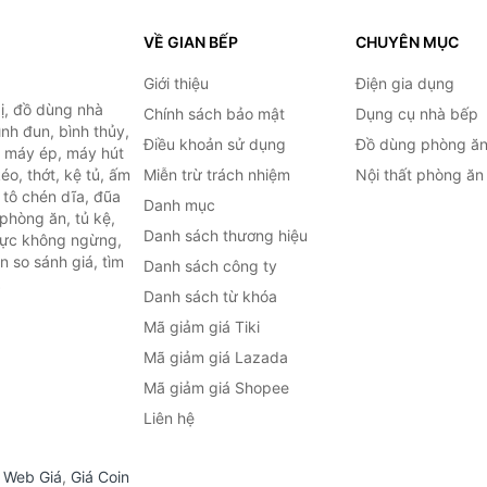
VỀ GIAN BẾP
CHUYÊN MỤC
Giới thiệu
Điện gia dụng
ị, đồ dùng nhà
Chính sách bảo mật
Dụng cụ nhà bếp
ình đun, bình thủy,
Điều khoản sử dụng
Đồ dùng phòng ă
, máy ép, máy hút
o, thớt, kệ tủ, ấm
Miễn trừ trách nhiệm
Nội thất phòng ăn
 tô chén dĩa, đũa
Danh mục
phòng ăn, tủ kệ,
Danh sách thương hiệu
 lực không ngừng,
 so sánh giá, tìm
Danh sách công ty
.
Danh sách từ khóa
Mã giảm giá Tiki
Mã giảm giá Lazada
Mã giảm giá Shopee
Liên hệ
,
Web Giá
,
Giá Coin