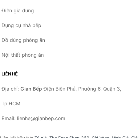
Điện gia dụng
Dụng cụ nhà bếp
Đồ dùng phòng ăn
Nội thất phòng ăn
LIÊN HỆ
Địa chỉ:
Gian Bếp
Điện Biên Phủ, Phường 6, Quận 3,
Tp.HCM
Email: lienhe@gianbep.com
Liên kết hữu ích:
Tỷ giá
,
The Face Shop 360
,
Giá Vàng
,
Web Giá
,
Giá