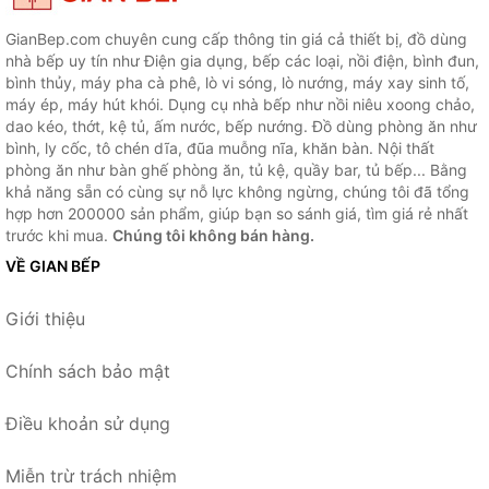
GianBep.com chuyên cung cấp thông tin giá cả thiết bị, đồ dùng
nhà bếp uy tín như Điện gia dụng, bếp các loại, nồi điện, bình đun,
bình thủy, máy pha cà phê, lò vi sóng, lò nướng, máy xay sinh tố,
máy ép, máy hút khói. Dụng cụ nhà bếp như nồi niêu xoong chảo,
dao kéo, thớt, kệ tủ, ấm nước, bếp nướng. Đồ dùng phòng ăn như
bình, ly cốc, tô chén dĩa, đũa muỗng nĩa, khăn bàn. Nội thất
phòng ăn như bàn ghế phòng ăn, tủ kệ, quầy bar, tủ bếp... Bằng
khả năng sẵn có cùng sự nỗ lực không ngừng, chúng tôi đã tổng
hợp hơn 200000 sản phẩm, giúp bạn so sánh giá, tìm giá rẻ nhất
trước khi mua.
Chúng tôi không bán hàng.
VỀ GIAN BẾP
Giới thiệu
Chính sách bảo mật
Điều khoản sử dụng
Miễn trừ trách nhiệm