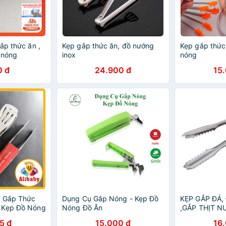
ắp thức ăn ,
Kẹp gắp thức ăn, đồ nướng
Kẹp gắp thức 
 nóng
inox
nóng
0 đ
24.900 đ
15
p Gắp Thức
Dụng Cụ Gắp Nóng - Kẹp Đồ
KẸP GẮP ĐÁ,
 Kẹp Đồ Nóng
Nóng Đồ Ăn
,GẮP THỊT 
ĂN CÓ RĂNG
5 đ
15.000 đ
16