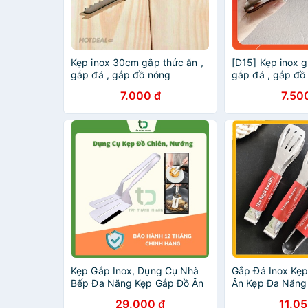
Kẹp inox 30cm gắp thức ăn ,
[D15] Kẹp inox g
gắp đá , gắp đồ nóng
gắp đá , gắp đồ
7.000 đ
7.50
Kẹp Gắp Inox, Dụng Cụ Nhà
Gắp Đá Inox Kẹ
Bếp Đa Năng Kẹp Gắp Đồ Ăn
Ăn Kẹp Đa Năng
Inox E745
29.000 đ
11.05