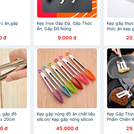
ức ăn,gắp
Kẹp Inox Gắp Đá, Gắp Thức
Kẹp gắp thực
Ăn, Gắp Đồ Nóng
thức ăn kẹp g
304
0 đ
9.000 đ
20
, gắp đồ
Kẹp gắp nóng đồ ăn chất liệu
Kẹp Gắp Thức
ox 20cm
silicon/ Kẹp gắp nóng silicon
Phẩm Chiên 
Kẹp Gắp Cá, 
0 đ
45.000 đ
29