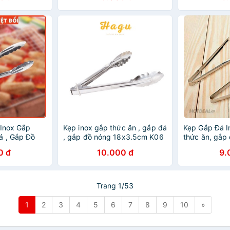
 Inox Gắp
Kẹp inox gắp thức ăn , gắp đá
Kẹp Gắp Đá 
á , Gắp Đồ
, gắp đồ nóng 18x3.5cm K06
thức ăn, gắp
siêu tiện lợi
0 đ
10.000 đ
9.
Trang 1/53
1
2
3
4
5
6
7
8
9
10
»