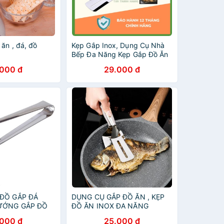
ăn , đá, đồ
Kẹp Gắp Inox, Dụng Cụ Nhà
Bếp Đa Năng Kẹp Gắp Đồ Ăn
.000 đ
29.000 đ
 ĐỒ GẮP ĐÁ
DỤNG CỤ GẮP ĐỒ ĂN , KẸP
NƯỚNG GẮP ĐỒ
ĐỒ ĂN INOX ĐA NĂNG
 CƯA INOX
.000 đ
25.000 đ