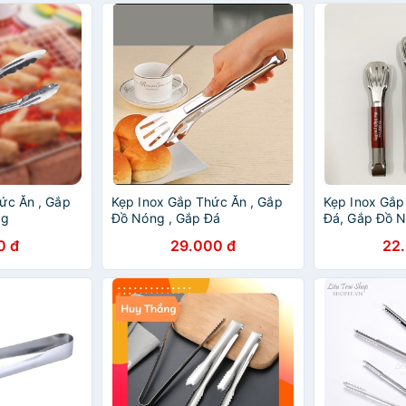
ức Ăn , Gắp
Kẹp Inox Gắp Thức Ăn , Gắp
Kẹp Inox Gắp
ng
Đồ Nóng , Gắp Đá
Đá, Gắp Đồ 
0 đ
29.000 đ
22