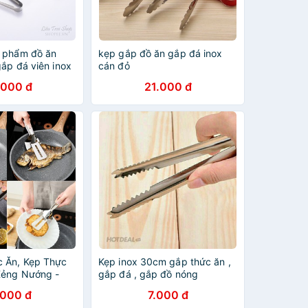
 phẩm đồ ăn
kẹp gắp đồ ăn gắp đá inox
ắp đá viên inox
cán đỏ
.000 đ
21.000 đ
 Ăn, Kẹp Thực
Kẹp inox 30cm gắp thức ăn ,
Xẻng Nướng -
gắp đá , gắp đồ nóng
Thịt, Đồ Ăn Nóng
.000 đ
7.000 đ