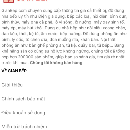
GianBep.com chuyên cung cấp thông tin giá cả thiết bị, đồ dùng
nhà bếp uy tín như Điện gia dụng, bếp các loại, nồi điện, bình đun,
bình thủy, máy pha cà phê, lò vi sóng, lò nướng, máy xay sinh tố,
máy ép, máy hút khói. Dụng cụ nhà bếp như nồi niêu xoong chảo,
dao kéo, thớt, kệ tủ, ấm nước, bếp nướng. Đồ dùng phòng ăn như
bình, ly cốc, tô chén dĩa, đũa muỗng nĩa, khăn bàn. Nội thất
phòng ăn như bàn ghế phòng ăn, tủ kệ, quầy bar, tủ bếp... Bằng
khả năng sẵn có cùng sự nỗ lực không ngừng, chúng tôi đã tổng
hợp hơn 200000 sản phẩm, giúp bạn so sánh giá, tìm giá rẻ nhất
trước khi mua.
Chúng tôi không bán hàng.
VỀ GIAN BẾP
Giới thiệu
Chính sách bảo mật
Điều khoản sử dụng
Miễn trừ trách nhiệm