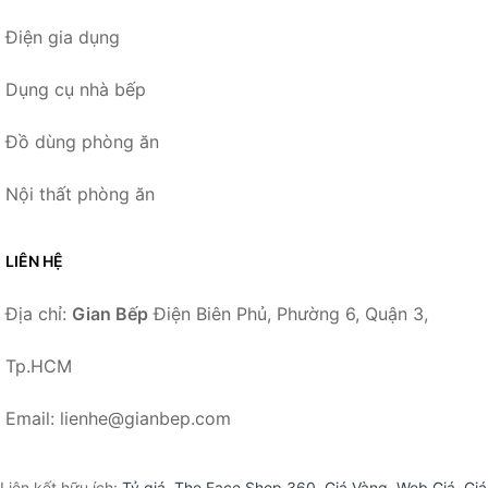
Điện gia dụng
Dụng cụ nhà bếp
Đồ dùng phòng ăn
Nội thất phòng ăn
LIÊN HỆ
Địa chỉ:
Gian Bếp
Điện Biên Phủ, Phường 6, Quận 3,
Tp.HCM
Email: lienhe@gianbep.com
Liên kết hữu ích:
Tỷ giá
,
The Face Shop 360
,
Giá Vàng
,
Web Giá
,
Giá