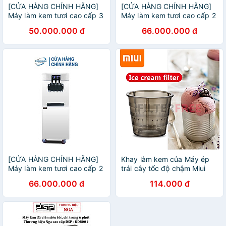
[CỬA HÀNG CHÍNH HÃNG]
[CỬA HÀNG CHÍNH HÃNG]
Máy làm kem tươi cao cấp 3
Máy làm kem tươi cao cấp 2
máy nén dạng bàn
máy nén dạng bàn
50.000.000 đ
66.000.000 đ
[CỬA HÀNG CHÍNH HÃNG]
Khay làm kem của Máy ép
Máy làm kem tươi cao cấp 2
trái cây tốc độ chậm Miui
máy nén dạng đứng
JE-B03B, B01B, JE-B02B ,
66.000.000 đ
114.000 đ
JE-B05B, XKJ-03B, B01B
mã B11 - Hàng Nhập Khẩu