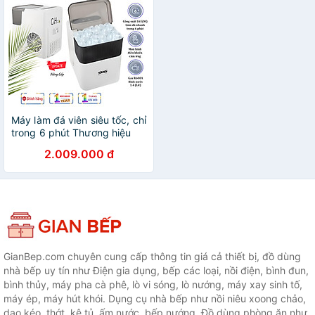
Máy làm đá viên siêu tốc, chỉ
trong 6 phút Thương hiệu
Nga cao cấp DSP KD8001,
2.009.000 đ
Công suất làm đá 90-165W,
sản lượng 12kg/24h, Dung
tích bình chứa 1,4 lit - HÀNG
NHẬP KHẨU, BẢO HÀNH 12
THÁNG
GianBep.com chuyên cung cấp thông tin giá cả thiết bị, đồ dùng
nhà bếp uy tín như Điện gia dụng, bếp các loại, nồi điện, bình đun,
bình thủy, máy pha cà phê, lò vi sóng, lò nướng, máy xay sinh tố,
máy ép, máy hút khói. Dụng cụ nhà bếp như nồi niêu xoong chảo,
dao kéo, thớt, kệ tủ, ấm nước, bếp nướng. Đồ dùng phòng ăn như