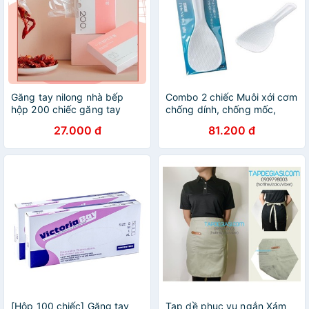
Găng tay nilong nhà bếp
Combo 2 chiếc Muôi xới cơm
hộp 200 chiếc găng tay
chống dính, chống mốc,
nilong siêu dai tiện lợi nội địa
kháng khuẩn ( Mẫu mới - nội
27.000 đ
81.200 đ
trung A40
địa Nhật - Xách tay Japan )
[Hộp 100 chiếc] Găng tay
Tạp dề phục vụ ngắn Xám