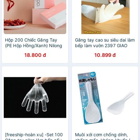
Hộp 200 Chiếc Găng Tay
Găng tay cao su siêu dai làm
(PE Hộp Hồng/Xanh) Nilong
bếp làm vườn 2397 GIAO
Siêu Dai Nội Địa Trung
HANG SIEU TOC88
18.800 đ
10.899 đ
[freeship-hoàn xu] -Set 100
Muôi xới cơm chống dính,