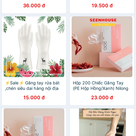
Chính Hãng
trung
36.000 đ
19.500 đ
⚡Sale⚡ Găng tay rửa bát
Hộp 200 Chiếc Găng Tay
,chén siêu dai hàng nội địa
(PE Hộp Hồng/Xanh) Nilong
Trung Quốc
Siêu Dai Nội Địa Trung
15.000 đ
23.000 đ