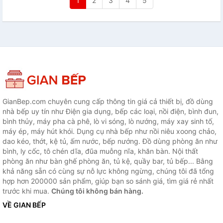
1
2
3
4
5
GianBep.com chuyên cung cấp thông tin giá cả thiết bị, đồ dùng
nhà bếp uy tín như Điện gia dụng, bếp các loại, nồi điện, bình đun,
bình thủy, máy pha cà phê, lò vi sóng, lò nướng, máy xay sinh tố,
máy ép, máy hút khói. Dụng cụ nhà bếp như nồi niêu xoong chảo,
dao kéo, thớt, kệ tủ, ấm nước, bếp nướng. Đồ dùng phòng ăn như
bình, ly cốc, tô chén dĩa, đũa muỗng nĩa, khăn bàn. Nội thất
phòng ăn như bàn ghế phòng ăn, tủ kệ, quầy bar, tủ bếp... Bằng
khả năng sẵn có cùng sự nỗ lực không ngừng, chúng tôi đã tổng
hợp hơn 200000 sản phẩm, giúp bạn so sánh giá, tìm giá rẻ nhất
trước khi mua.
Chúng tôi không bán hàng.
VỀ GIAN BẾP