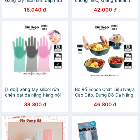
Găng tay nilon làm bếp nấu
chống mốc, kháng khuẩn (
nướng hàng nội địa trung
Mẫu mới - nội địa Nhật -
18.040 đ
42.000 đ
Xách tay Japan )
[1 đôi] Găng tay silicol rửa
Bộ Rổ Ecoco Chất Liệu Nhựa
chén bát đa năng hàng nội
Cao Cấp, Đựng Đồ Đa Năng
địa trung HÀNG LOẠI 1
Nội Địa Trung Xuất Nhật
38.300 đ
46.800 đ