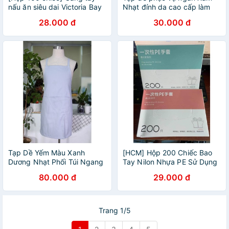
nấu ăn siêu dai Victoria Bay
Nhạt đính da cao cấp làm
hàng chính hãng nội địa -
đồng phục nhà hàng quán
28.000 đ
30.000 đ
Vật liệu TPE thân thiện với
trà sữa
con người
Tạp Dề Yếm Màu Xanh
[HCM] Hộp 200 Chiếc Bao
Dương Nhạt Phối Túi Ngang
Tay Nilon Nhựa PE Sử Dụng
Đồng Phục Đẹp Giá Siêu Rẻ-
1 Lần Siêu Dai, Dày Dặn, An
80.000 đ
29.000 đ
ĐỒNG PHỤC BỐN MÙA
Toàn Cho Sức Khoẻ, Hàng
Nội Địa Trung
Trang 1/5