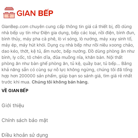
GianBep.com chuyên cung cấp thông tin giá cả thiết bị, đồ dùng
nhà bếp uy tín như Điện gia dụng, bếp các loại, nồi điện, bình đun,
bình thủy, máy pha cà phê, lò vi sóng, lò nướng, máy xay sinh tố,
máy ép, máy hút khói. Dụng cụ nhà bếp như nồi niêu xoong chảo,
dao kéo, thớt, kệ tủ, ấm nước, bếp nướng. Đồ dùng phòng ăn như
bình, ly cốc, tô chén dĩa, đũa muỗng nĩa, khăn bàn. Nội thất
phòng ăn như bàn ghế phòng ăn, tủ kệ, quầy bar, tủ bếp... Bằng
khả năng sẵn có cùng sự nỗ lực không ngừng, chúng tôi đã tổng
hợp hơn 200000 sản phẩm, giúp bạn so sánh giá, tìm giá rẻ nhất
trước khi mua.
Chúng tôi không bán hàng.
VỀ GIAN BẾP
Giới thiệu
Chính sách bảo mật
Điều khoản sử dụng